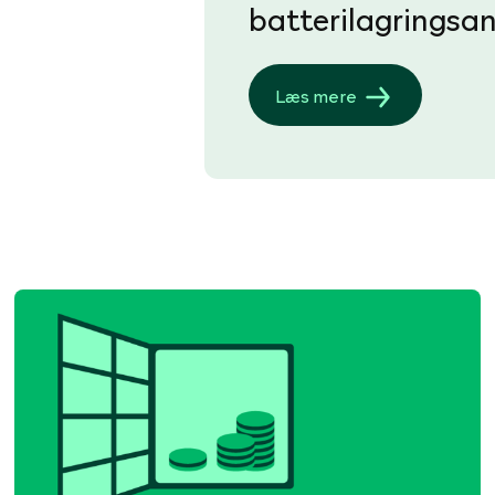
batterilagringsa
Læs mere