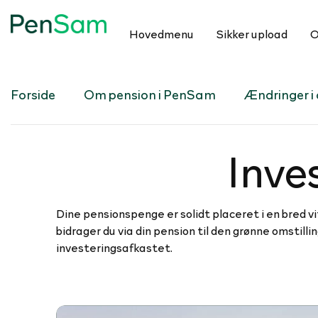
Hovedmenu
Sikker upload
O
Forside
Om pension i PenSam
Ændringer i d
In­ve
Dine pensionspenge er solidt placeret i en bred vi
bidrager du via din pension til den grønne omstill
investeringsafkastet.