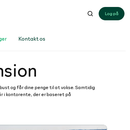
Log på
ger
Kontakt os
ension
bust og får dine penge til at vokse. Samtidig
år i kontorente, der er baseret på