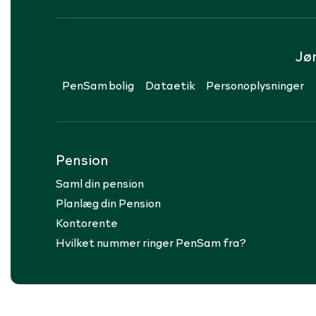
Jø
PenSam bolig
Dataetik
Personoplysninger
Pension
Saml din pension
Planlæg din Pension
Kontorente
Hvilket nummer ringer PenSam fra?