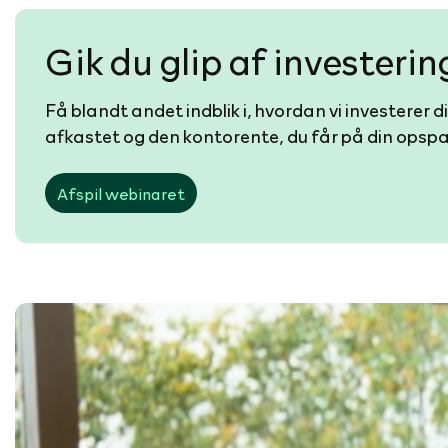
Gik du glip af investeri
Få blandt andet indblik i, hvordan vi invester
afkastet og den kontorente, du får på din opsp
Afspil webinaret