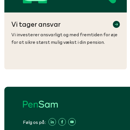
Vi tager ansvar
Vi investerer ansvarligt og med fremtiden for øje
for at sikre størst mulig vækst i din pension.
Følg os på: