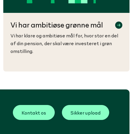
Vi har ambitiøse grønne mål
Vi har klare og ambitiøse mål for, hvor stor en del
af din pension, der skal være investeret i grøn
omstilling.
Kontakt os
Sikker upload