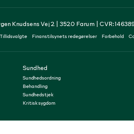
rgen Knudsens Vej 2 | 3520 Farum | CVR:14638
Tillidsvalgte
Finanstilsynets redegørelser
Forbehold
Co
Sundhed
Sundhedsordning
Behandling
Sundhedstjek
Kritisk sygdom