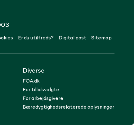
903
okies
Er du utilfreds?
Digital post
Sitemap
Diverse
FOA.dk
For tillidsvalgte
For arbejdsgivere
Bæredygtighedsrelaterede oplysninger