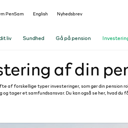
m PenSam
English
Nyhedsbrev
it liv
Sundhed
Gå på pension
Investerin
­ste­ring af din p
fte af forskellige typer investeringer, som gør din pension ro
ing og tager et samfundsansvar. Du kan også se her, hvad du f