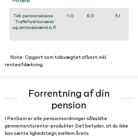
Portører
Tidl. pensionskasse:
-1,0
6,0
5,1
-1
Trafikfunktionærer
og amtsvejmænd m.fl.
Note: Opgjort som tidsvægtet afkast inkl.
renteafdækning.
Forrentning af din
pension
I PenSam er alle pensionsordninger såkaldte
gennemsnitsrente-produkter. Det betyder, at du ikke
kan sætte lighedstegn mellem årets