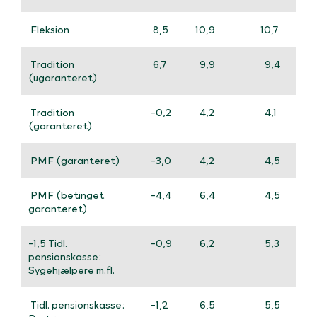
Fleksion
8,5
10,9
10,7
7
Tradition
6,7
9,9
9,4
5
(ugaranteret)
Tradition
-0,2
4,2
4,1
-2
(garanteret)
PMF (garanteret)
-3,0
4,2
4,5
-5
PMF (betinget
-4,4
6,4
4,5
-5
garanteret)
-1,5 Tidl.
-0,9
6,2
5,3
-1
pensionskasse:
Sygehjælpere m.fl.
Tidl. pensionskasse:
-1,2
6,5
5,5
-1