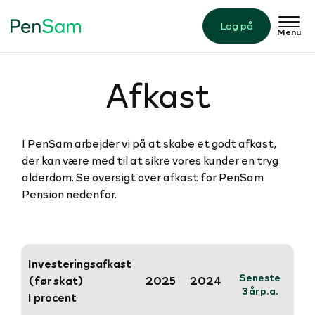
Log på
Menu
Afkast
I PenSam arbejder vi på at skabe et godt afkast,
der kan være med til at sikre vores kunder en tryg
alderdom. Se oversigt over afkast for PenSam
Pension nedenfor.
Investeringsafkast
Sen
Seneste
5 år 
(før skat)
2025
2024
3 år p.a.
I procent