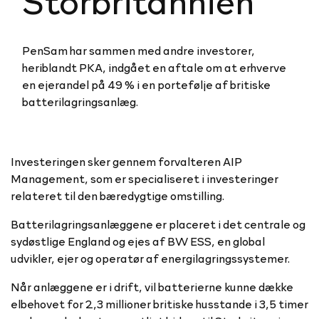
Stor­bri­tan­nien
PenSam har sammen med andre investorer,
heriblandt PKA, indgået en aftale om at erhverve
en ejerandel på 49 % i en portefølje af britiske
batterilagringsanlæg.
Investeringen sker gennem forvalteren AIP
Management, som er specialiseret i investeringer
relateret til den bæredygtige omstilling.
Batterilagringsanlæggene er placeret i det centrale og
sydøstlige England og ejes af BW ESS, en global
udvikler, ejer og operatør af energilagringssystemer.
Når anlæggene er i drift, vil batterierne kunne dække
elbehovet for 2,3 millioner britiske husstande i 3,5 timer