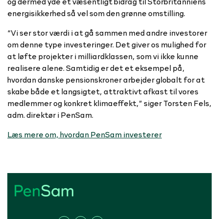
og dermed yde et væsentligt bidrag til Storbritanniens
energisikkerhed så vel som den grønne omstilling.
“Vi ser stor værdi i at gå sammen med andre investorer
om denne type investeringer. Det giver os mulighed for
at løfte projekter i milliardklassen, som vi ikke kunne
realisere alene. Samtidig er det et eksempel på,
hvordan danske pensionskroner arbejder globalt for at
skabe både et langsigtet, attraktivt afkast til vores
medlemmer og konkret klimaeffekt,” siger Torsten Fels,
adm. direktør i PenSam.
Læs mere om, hvordan PenSam investerer