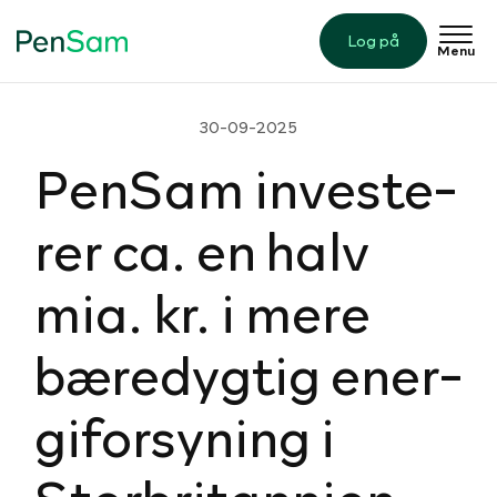
Log på
Menu
30-09-2025
PenSam in­ve­ste­
rer ca. en halv
mia. kr. i mere
bæ­re­dyg­tig ener­
gi­for­sy­ning i