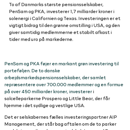
To af Danmarks største pensionsselskaber,
PenSam og PKA, investerer 1,7 milliarder kroner i
solenergi i Californien og Texas. Investeringen er et
vigtigt bidrag til den grønne omstilling i USA, og den
giver samtidig medlemmerne et stabilt afkast i
tider med uro på markederne.
PenSam og PKA føjer en markant grøn investering til
porteføljen. De to danske
arbejdsmarkedspensionsselskaber, der samlet
repræsentere over 700.000 medlemmer og en formue
på over 450 milliarder kroner, investerer
i
solcelleparkerne Prospero og Little Bear, der får
hjemme i det sydlige og vestlige USA.
Det er selskabernes fælles investeringspartner AIP
Management, der står bag aftalen om de to parker