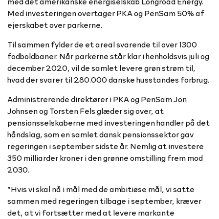
med det amerikanske energiselskab Longroad Energy.
Med investeringen overtager PKA og PenSam 50% af
ejerskabet over parkerne.
Til sammen fylder de et areal svarende til over 1300
fodboldbaner. Når parkerne står klar i henholdsvis juli og
december 2020, vil de samlet levere grøn strøm til,
hvad der svarer til 280.000 danske husstandes forbrug.
Administrerende direktører i PKA og PenSam Jon
Johnsen og Torsten Fels glæder sig over, at
pensionsselskaberne med investeringen handler på det
håndslag, som en samlet dansk pensionssektor gav
regeringen i september sidste år. Nemlig at investere
350 milliarder kroner i den grønne omstilling frem mod
2030.
”Hvis vi skal nå i mål med de ambitiøse mål, vi satte
sammen med regeringen tilbage i september, kræver
det, at vi fortsætter med at levere markante