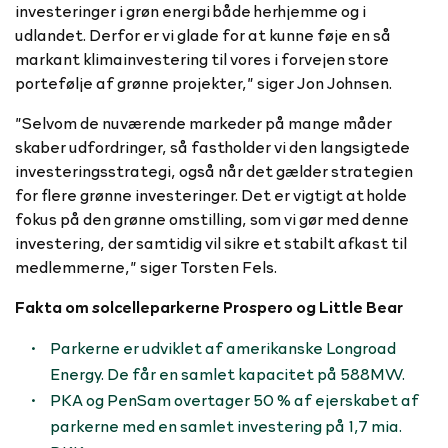
investeringer i grøn energi både herhjemme og i
udlandet. Derfor er vi glade for at kunne føje en så
markant klimainvestering til vores i forvejen store
portefølje af grønne projekter,” siger Jon Johnsen.
”Selvom de nuværende markeder på mange måder
skaber udfordringer, så fastholder vi den langsigtede
investeringsstrategi, også når det gælder strategien
for flere grønne investeringer. Det er vigtigt at holde
fokus på den grønne omstilling, som vi gør med denne
investering, der samtidig vil sikre et stabilt afkast til
medlemmerne,” siger Torsten Fels.
Fakta om solcelleparkerne Prospero og Little Bear
Parkerne er udviklet af amerikanske Longroad
Energy. De får en samlet kapacitet på 588MW.
PKA og PenSam overtager 50 % af ejerskabet af
parkerne med en samlet investering på 1,7 mia.