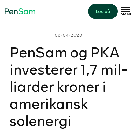
Log på
Menu
08-04-2020
PenSam og PKA
in­ve­ste­rer 1,7 mil­
li­ar­der kroner i
ame­ri­kansk
solenergi