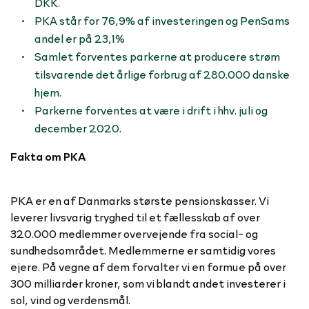
DKK.
PKA står for
76,9% af investeringen og PenSams
andel er på 23,1%
Samlet forventes parkerne at producere strøm
tilsvarende det årlige forbrug af 280.000 danske
hjem.
Parkerne forventes at være i drift i hhv. juli og
december 2020.
Fakta om PKA
PKA er en af Danmarks største pensionskasser. Vi
leverer livsvarig tryghed til et fællesskab af over
320.000 medlemmer overvejende fra social- og
sundhedsområdet. Medlemmerne er samtidig vores
ejere. På vegne af dem forvalter vi en formue på over
300 milliarder kroner, som vi blandt andet investerer i
sol, vind og verdensmål.