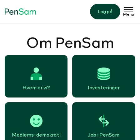
Log på
Menu
Om PenSam
Hvem er vi?
Investeringer
Medlems-demokrati
Job i PenSam