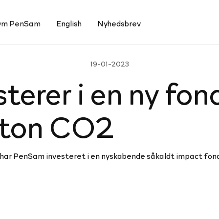
m PenSam
English
Nyhedsbrev
19-01-2023
te­rer i en ny fon
gaton CO2
ar PenSam investeret i en nyskabende såkaldt impact fond