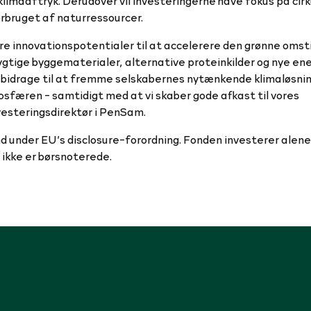
limaaftryk. Derudover vil investeringerne have fokus på cir
orbruget af naturressourcer.
e innovationspotentialer til at accelerere den grønne omsti
gtige byggematerialer, alternative proteinkilder og nye ene
bidrage til at fremme selskabernes nytænkende klimaløsnin
færen - samtidigt med at vi skaber gode afkast til vores
vesteringsdirektør i PenSam.
d under EU’s disclosure-forordning. Fonden investerer alene 
m ikke er børsnoterede.