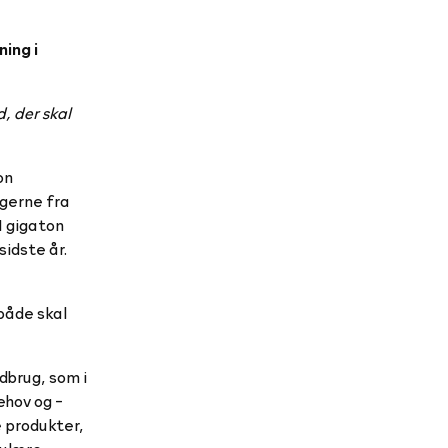
ing i
, der skal
on
ngerne fra
1 gigaton
idste år.
både skal
dbrug, som i
ehov og -
e produkter,