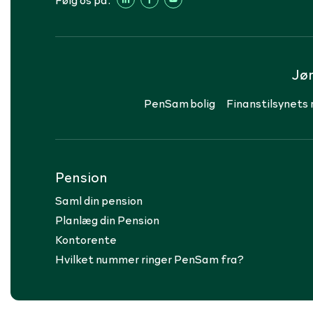
Jø
PenSam bolig
Finanstilsynets 
Pension
Saml din pension
Planlæg din Pension
Kontorente
Hvilket nummer ringer PenSam fra?