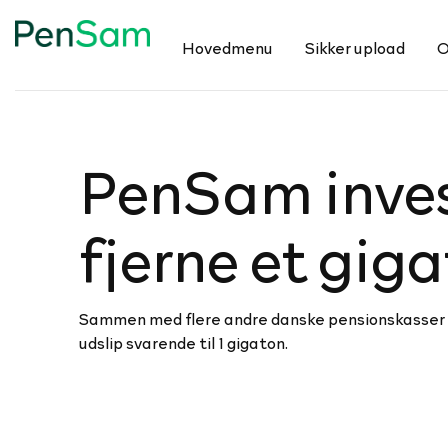
Hovedmenu
Sikker upload
O
PenSam in­ve­s
fjerne et gi
Sammen med flere andre danske pensionskasser h
udslip svarende til 1 gigaton.