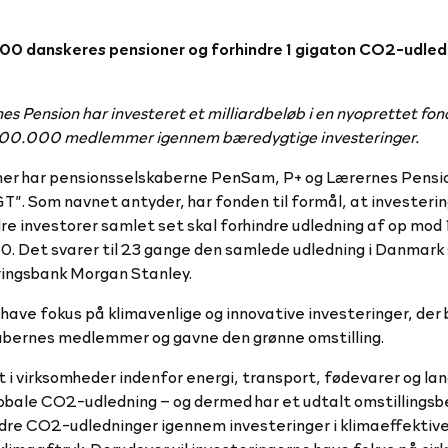
000 danskeres pensioner og forhindre 1 gigaton CO2-udledn
 Pension har investeret et milliardbeløb i en nyoprettet fond
ver 700.000 medlemmer igennem bæredygtige investeringer.
roner har pensionsselskaberne PenSam, P+ og Lærernes Pensi
GT”. Som navnet antyder, har fonden til formål, at investeri
e investorer samlet set skal forhindre udledning af op mod 
 Det svarer til 23 gange den samlede udledning i Danmark s
ringsbank Morgan Stanley.
have fokus på klimavenlige og innovative investeringer, der 
selskabernes medlemmer og gavne den grønne omstilling.
i virksomheder indenfor energi, transport, fødevarer og lan
bale CO2-udledning – og dermed har et udtalt omstillingsb
indre CO2-udledninger igennem investeringer i klimaeffektiv