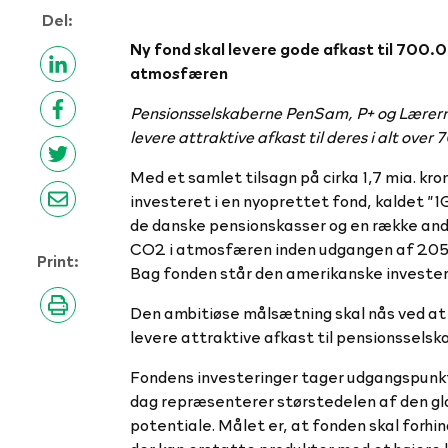
Del:
Ny fond skal levere gode afkast til 700.
atmosfæren
Pensionsselskaberne PenSam, P+ og Lærernes
levere attraktive afkast til deres i alt o
Med et samlet tilsagn på cirka 1,7 mia. k
investeret i en nyoprettet fond, kaldet ”1
de danske pensionskasser og en række andr
CO2 i atmosfæren inden udgangen af 2050.
Print:
Bag fonden står den amerikanske investe
Den ambitiøse målsætning skal nås ved at 
levere attraktive afkast til pensions
Fondens investeringer tager udgangspunkt 
dag repræsenterer størstedelen af den glo
potentiale. Målet er, at fonden skal forh