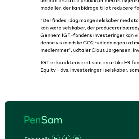
der kan erstatte produkter med et højere k
modeller, der kan bidrage til at reducere f
”Der findes i dag mange selskaber med stor
kan være selskaber, der producerer bæredy
Gennem 1GT-fondens investeringer kan vi 
denne vis mindske CO2-udledningen i atmos
medlemmer”,
udtaler Claus Jørgensen, in
1GT er karakteriseret som en artikel-9 fon
Equity – dvs. investeringer i selskaber, so
Følg os på: