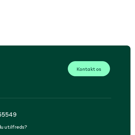
Kontakt os
255549
du utilfreds?