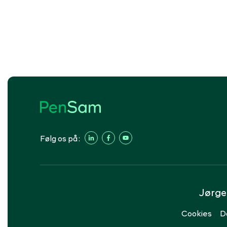
Følg os på:
Jørge
Cookies
D