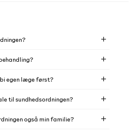
rdningen?
 behandling?
rbi egen læge først?
tale til sundhedsordningen?
dningen også min familie?