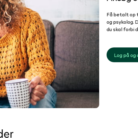
Få betalt op 
og psykolog. D
du skal forbi 
Log på og 
der