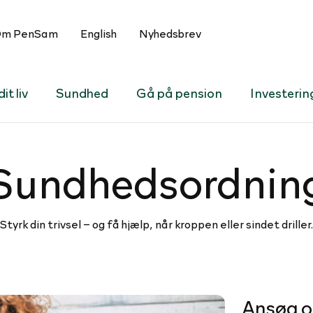
m PenSam
English
Nyhedsbrev
it liv
Sundhed
Gå på pension
Investerin
Sund­heds­ord­nin
Styrk din trivsel – og få hjælp, når kroppen eller sindet driller.
Ansøg o