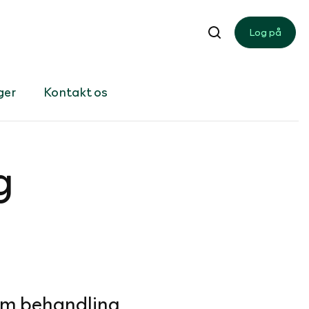
Log på
ger
Kontakt os
g
m behandling