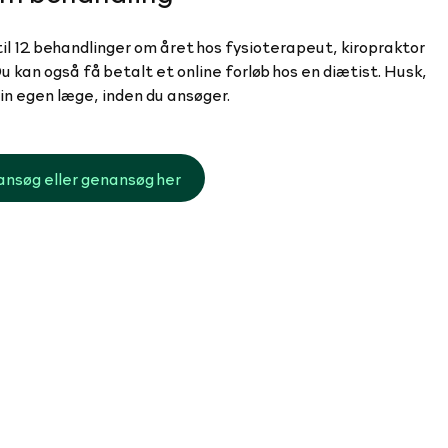
til 12 behandlinger om året hos fysioterapeut, kiropraktor
u kan også få betalt et online forløb hos en diætist. Husk,
din egen læge, inden du ansøger.
ansøg eller genansøg her