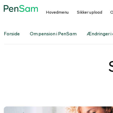
Hovedmenu
Sikker upload
O
Forside
Om pension i PenSam
Ændringer i d