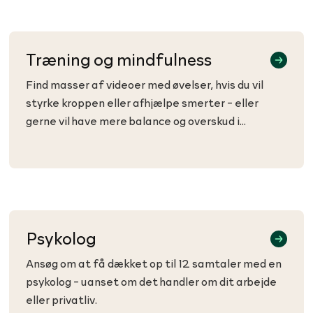
Træning og mindfulness
Find masser af videoer med øvelser, hvis du vil
styrke kroppen eller afhjælpe smerter - eller
gerne vil have mere balance og overskud i
hverdagen.
Psykolog
Ansøg om at få dækket op til 12 samtaler med en
psykolog - uanset om det handler om dit arbejde
eller privatliv.