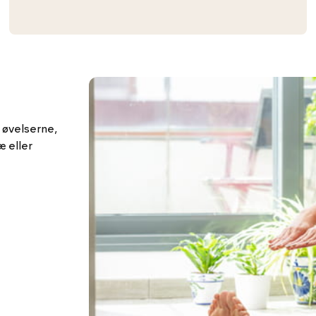
 øvelserne,
æ eller