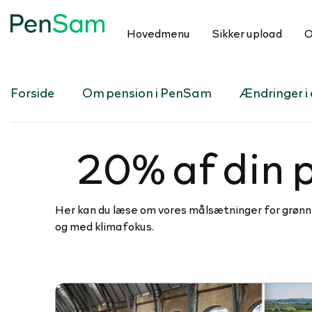
Hovedmenu
Sikker upload
O
Forside
Om pension i PenSam
Ændringer i d
20% af din p
Her kan du læse om vores målsætninger for grønne
og med klimafokus.