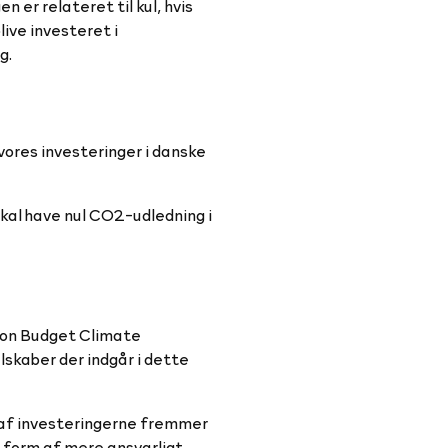
 er relateret til kul, hvis
live investeret i
ng.
ores investeringer i danske
skal have nul CO2-udledning i
bon Budget Climate
lskaber der indgår i dette
l af investeringerne fremmer
 i form af mere ansvarligt