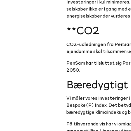
Investeringer i kul minimeres,
selskaber ikke er i gang med e
energiselskaber der vurderes a
**CO2
CO2-udledningen fra PenSam P
ejendomme skal tilsammen u
PenSam har tilsluttet sig Par
2050.
Bæredygtigt 
Vi måler vores investeringer
Bespoke(P) Index. Det betyder
bæredygtige klimaindeks og bi
På tilsvarende vis har vi oml
grøn omstilling. Ligesom vi ha