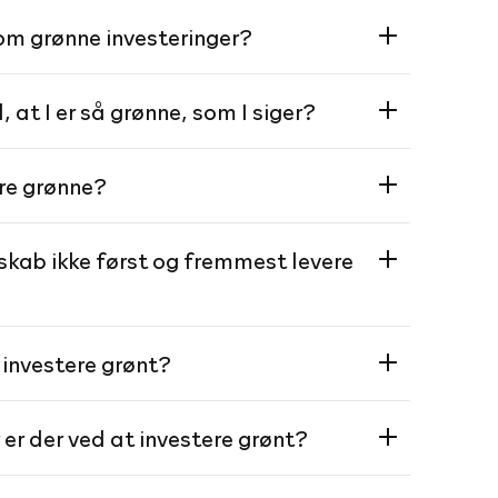
m grønne investeringer?
at I er så grønne, som I siger?
ere grønne?
skab ikke først og fremmest levere
 investere grønt?
 er der ved at investere grønt?