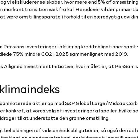
 og vi ekskluderer selskaber, hvor mere end 5% af omsætningen
n markant transition væk fra kul. Herudover vil der primært b
t være omstillingsparate i forhold til en bæredygtig udvikli
ensions investeringer i aktier og kreditobligationer samt v
dlede 75% mindre CO2 i 2025 sammenlignet med 2019.
is Alligned Investment Initiative, hvor målet er, at PenSam 
klimaindeks
 i børsnoterede aktier op mod S&P Global Large/Midcap Car
 konkret, at vores valg af investeringer afspejler, hvilke se
drager til at understøtte den grønne omstilling.
agt beholdningen af virksomhedsobligationer, så også den de
r fastlagt en ejendomsstrategi, der bidrager til omstillingen