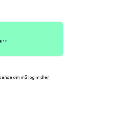
25**
ybende om mål og midler.