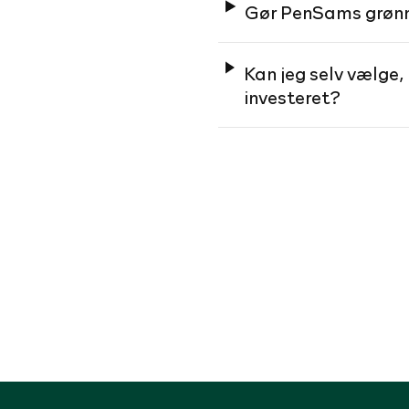
Gør PenSams grønne
Kan jeg selv vælge,
investeret?