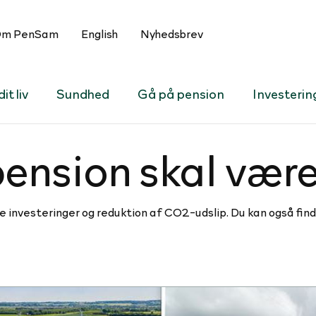
m PenSam
English
Nyhedsbrev
it liv
Sundhed
Gå på pension
Investerin
ension skal vær
 investeringer og reduktion af CO2-udslip. Du kan også find