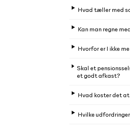
Hvad tæller med so
Kan man regne med, 
Hvorfor er I ikke m
Skal et pensionssel
et godt afkast?
Hvad koster det at
Hvilke udfordringer