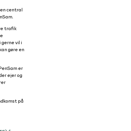
 en central
PenSam.
e trafik
de
gerne vil i
kan gøre en
 PenSam er
der ejer og
rer
indkomst på