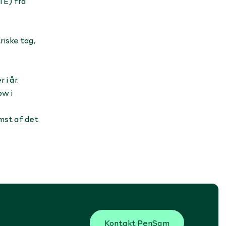
TE) fra
riske tog,
i år.
ow i
omst af det
Kontakt PenSam