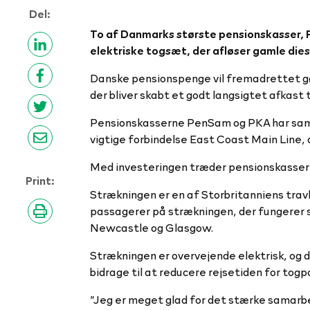
Del:
To af Danmarks største pensionskasser, P
elektriske togsæt, der afløser gamle dies
Danske pensionspenge vil fremadrettet gør
der bliver skabt et godt langsigtet afkast
Pensionskasserne PenSam og PKA har sammen
vigtige forbindelse East Coast Main Line,
Med investeringen træder pensionskasserne
Print:
Strækningen er en af Storbritanniens travl
passagerer på strækningen, der fungerer s
Newcastle og Glasgow.
Strækningen er overvejende elektrisk, og d
bidrage til at reducere rejsetiden for t
”Jeg er meget glad for det stærke samarbe