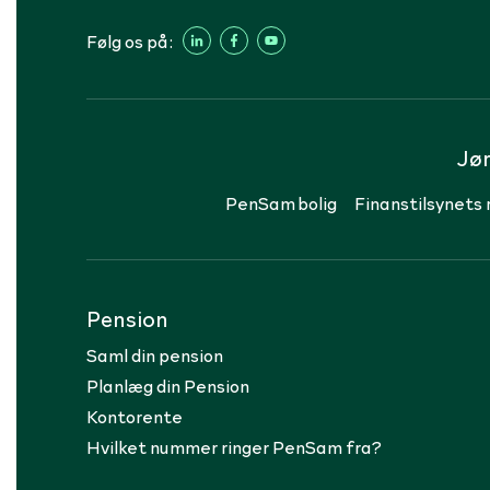
Følg os på:
Jø
PenSam bolig
Finanstilsynets 
Pension
Saml din pension
Planlæg din Pension
Kontorente
Hvilket nummer ringer PenSam fra?