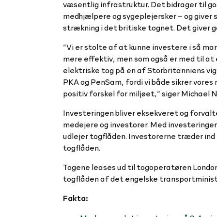
væsentlig infrastruktur. Det bidrager til 
medhjælpere og sygeplejersker – og giver sa
strækning i det britiske tognet. Det giver
”Vi er stolte af at kunne investere i så mar
mere effektiv, men som også er med til at
elektriske tog på en af Storbritanniens vigt
PKA og PenSam, fordi vi både sikrer vores
positiv forskel for miljøet,” siger Michae
Investeringen bliver eksekveret og forva
medejere og investorer. Med investeringen 
udlejer togflåden. Investorerne træder ind
togflåden.
Togene leases ud til togoperatøren London
togflåden af det engelske transportminist
Fakta: