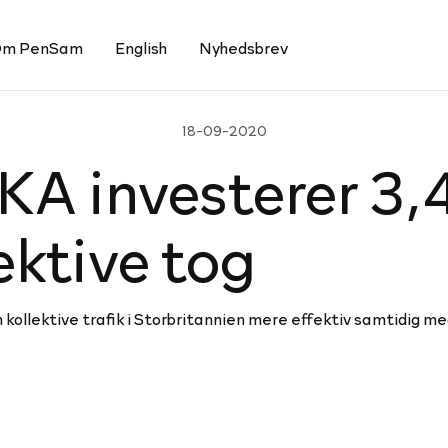
m PenSam
English
Nyhedsbrev
18-09-2020
n­ve­ste­rer 3,4 m
fek­tive tog
llektive trafik i Storbritannien mere effektiv samtidig med,