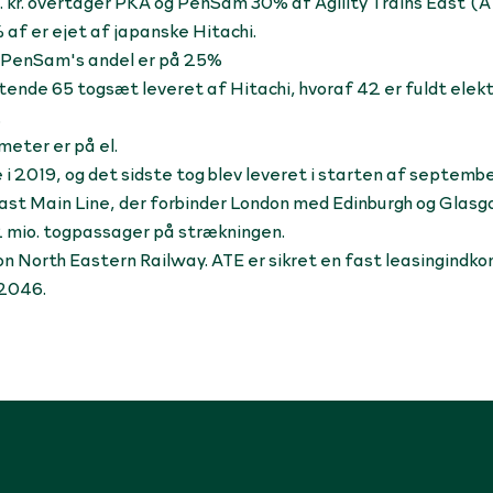
. kr. overtager PKA og PenSam 30% af Agility Trains East (A
af er ejet af japanske Hitachi.
g PenSam's andel er på 25%
tende 65 togsæt leveret af Hitachi, hvoraf 42 er fuldt elekt
.
eter er på el.
 2019, og det sidste tog blev leveret i starten af september 
st Main Line, der forbinder London med Edinburgh og Glasg
2 mio. togpassager på strækningen.
on North Eastern Railway.
ATE er sikret en fast leasingindk
 2046.