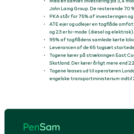
Med en samlet investering på 3,4 mia
John Laing Group. De resterende 70 % 
PKA står for 75% af investeringen o
ATE ejer og udlejer en togflåde omfat
og 23 er bi-mode (diesel og elektrisk)
95% af togflådens samlede kørte kilom
Leverancen af de 65 togsæt startede i
Togene kører på strækningen East Coa
Skotland. Der kører årligt mere end 2
Togene leases ud til operatøren Lond
engelske transportministerium indtil