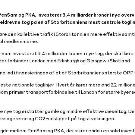
enSam og PKA, investerer 3,4 milliarder kroner i nye over
eldrevne tog på en af Storbritanniens mest centrale toglin
e den kollektive trafik i Storbritannien mere effektiv samt
 til medlemmerne.
 investeret 3,4 milliarder kroner i nye tog, der skal køre
 der forbinder London med Edinburgh og Glasgow i Skotland.
 ind i finansieringen af et af Storbritanniens største OPP-
este nationale toglinjer. Hvert år kører mere end 22 million
om primær transportforbindelse til London for større byer 
e nye tog erstatter gamle og mindre effektive dieseltog. Det
ogpassagererne og CO2-udslippet på togstrækningen.
jde mellem PenSam og PKA, der sikrer endnu en solid investe