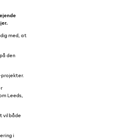
vejende
jer.
idig med, at
 på den
projekter.
er
som Leeds,
 vil både
ring i