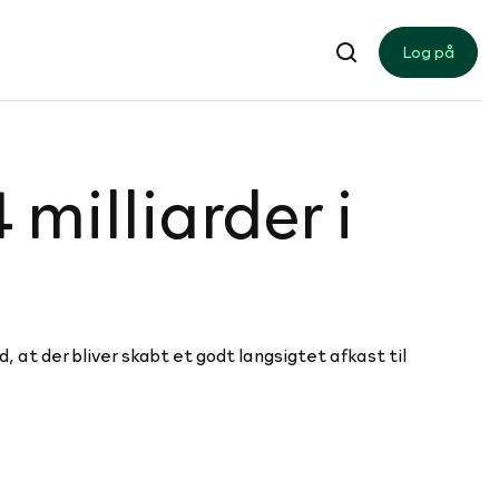
Log på
il­li­ar­der i
 at der bliver skabt et godt langsigtet afkast til