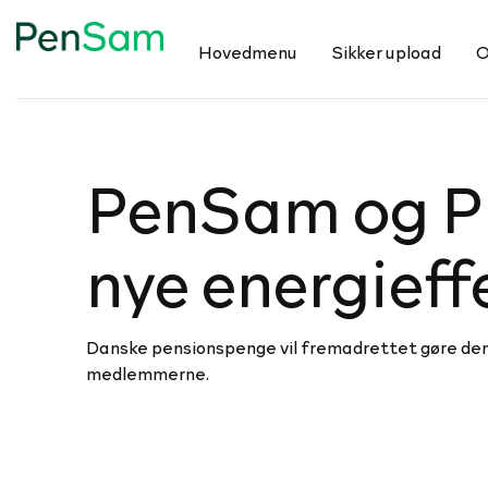
Hovedmenu
Sikker upload
O
PenSam og PKA i
nye ener­gi­ef­
Danske pensionspenge vil fremadrettet gøre den ko
medlemmerne.