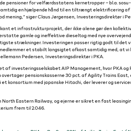
gode pensioner for velfærdsstatens kernetropper – bl.a. sosu-
mtidig en hjælpende hånd til en tiltrængt elektrificering af
 god mening,” siger Claus Jørgensen, Investeringsdirektør i 
kant et infrastrukturprojekt, der ikke alene gør den kollektiv
 erstatte gamle og ineffektive dieseltog med nye overvejen
igste strækninger. Investeringen passer rigtig godt til det vi 
 medlemmer et stabilt langsigtet afkast samtidig med, at vi 
l Nellemann Pedersen, Investeringsdirektør i PKA.
ltet af investeringsselskabet AIP Management, hvor PKA og
overtager pensionskasserne 30 pct. af Agility Trains East, 
 i et konsortium med japanske Hitachi, der leverer og service
 North Eastern Railway, og ejerne er sikret en fast leasing
erium frem til 2046.