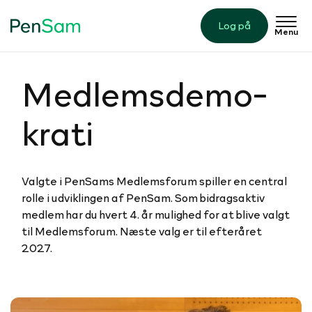
Log på
Menu
Med­lem­s­de­mo­
krati
Valgte i PenSams Medlemsforum spiller en central
rolle i udviklingen af PenSam. Som bidragsaktiv
medlem har du hvert 4. år mulighed for at blive valgt
til Medlemsforum. Næste valg er til efteråret
2027.