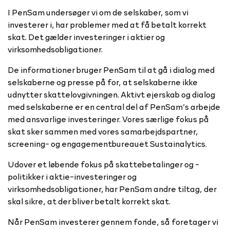
I PenSam undersøger vi om de selskaber, som vi
investerer i, har problemer med at få betalt korrekt
skat. Det gælder investeringer i aktier og
virksomhedsobligationer.
De informationer bruger PenSam til at gå i dialog med
selskaberne og presse på for, at selskaberne ikke
udnytter skattelovgivningen. Aktivt ejerskab og dialog
med selskaberne er en central del af PenSam’s arbejde
med ansvarlige investeringer. Vores særlige fokus på
skat sker sammen med vores samarbejdspartner,
screening- og engagementbureauet Sustainalytics.
Udover et løbende fokus på skattebetalinger og -
politikker i aktie-investeringer og
virksomhedsobligationer, har PenSam andre tiltag, der
skal sikre, at der bliver betalt korrekt skat.
Når PenSam investerer gennem fonde, så foretager vi