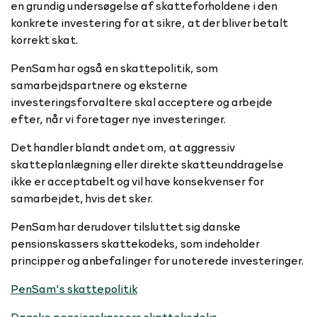
en grundig undersøgelse af skatteforholdene i den
konkrete investering for at sikre, at der bliver betalt
korrekt skat.
PenSam har også en skattepolitik, som
samarbejdspartnere og eksterne
investeringsforvaltere skal acceptere og arbejde
efter, når vi foretager nye investeringer.
Det handler blandt andet om, at aggressiv
skatteplanlægning eller direkte skatteunddragelse
ikke er acceptabelt og vil have konsekvenser for
samarbejdet, hvis det sker.
PenSam har derudover tilsluttet sig danske
pensionskassers skattekodeks, som indeholder
principper og anbefalinger for unoterede investeringer.
PenSam's skattepolitik
Danske pensionskassers skattekodeks