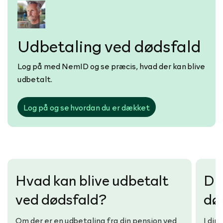
Udbetaling ved dødsfald
Log på med NemID og se præcis, hvad der kan blive
udbetalt.
Log på og se hvordan du er dækket
Hvad kan blive udbetalt
Du 
ved dødsfald?
dø
Om der er en udbetaling fra din pension ved
I din