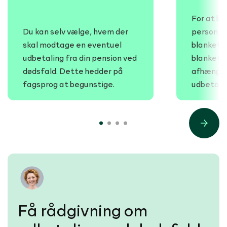
For at b
Du kan selv vælge, hvem der
person, s
skal modtage en eventuel
blanket. 
udbetaling fra din pension ved
blankette
dødsfald. Dette hedder på
afhængigt
fagsprog at begunstige.
udbetalin
1
2
3
4
Next
Få rådgivning om