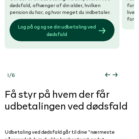
dødsfald, afhænger af din alder, hvilken
forsi
pension du har, og hvor meget du indbetaler.
livet
forsi
indbe
Log på og og se din udbetaling ved
dødsfald
1
/
6
Få styr på hvem der får
udbetalingen ved dødsfald
Udbetaling ved dødsfald går til dine ”nærmeste
pårørende”, hvis du ikke har bestemt andet.