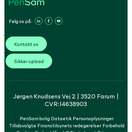
Følg os på:
Kontakt os
Sikker upload
Jørgen Knudsens Vej 2 | 3520 Farum |
CVR:14638903
PenSam bolig
Dataetik
Personoplysninger
Tillidsvalgte
Finanstilsynets redegørelser
Forbehold