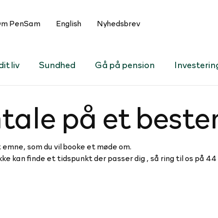
m PenSam
English
Nyhedsbrev
it liv
Sundhed
Gå på pension
Investerin
tale på et beste
 emne, som du vil booke et møde om.
kke kan finde et tidspunkt der passer dig , så ring til os på 4