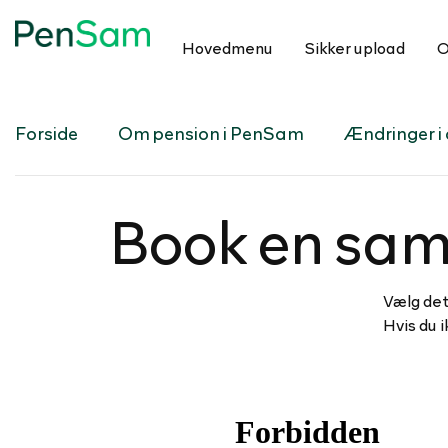
Hovedmenu
Sikker upload
O
Forside
Om pension i PenSam
Ændringer i d
Book en sam
Vælg det
Hvis du i