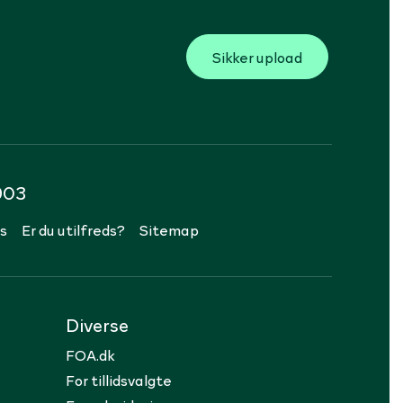
Sikker upload
903
s
Er du utilfreds?
Sitemap
Diverse
FOA.dk
For tillidsvalgte