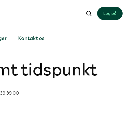
Log på
ger
Kontakt os
mt tidspunkt
4 39 39 00