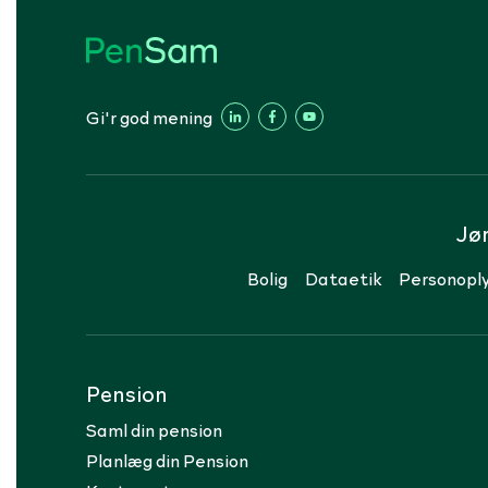
Gi'r god mening
Jø
Bolig
Dataetik
Personoply
Pension
Saml din pension
Planlæg din Pension