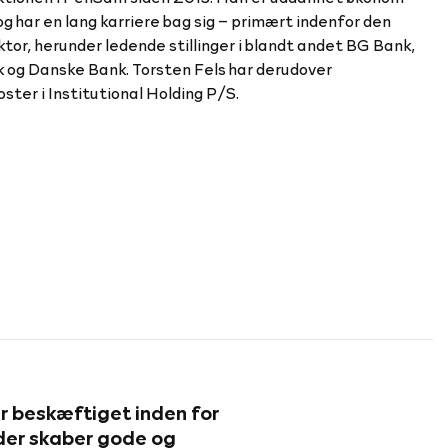
og har en lang karriere bag sig – primært indenfor den
ektor, herunder ledende stillinger i blandt andet BG Bank,
 og Danske Bank. Torsten Fels har derudover
ster i Institutional Holding P/S.
beskæftiget inden for
 der skaber gode og