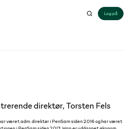
Log på
trerende direktør, Torsten Fels
har været adm. direktør i PenSam siden 2016 og har været
ektionen i PenSam siden 2013. Han er uddannet økonom