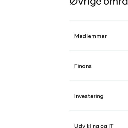
Øvrige områ
Medlemmer
Finans
Investering
Udvikling og IT