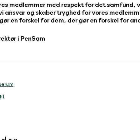
vores medlemmer med respekt for det samfund, vi
vi ansvar og skaber tryghed for vores medlemme
 gør en forskel for dem, der gør en forskel for an
irektør i PenSam
serum
il