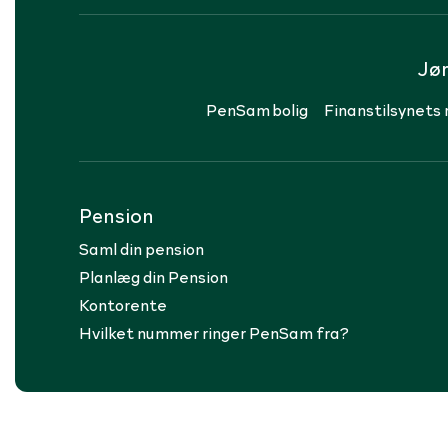
Jø
PenSam bolig
Finanstilsynets 
Pension
Saml din pension
Planlæg din Pension
Kontorente
Hvilket nummer ringer PenSam fra?