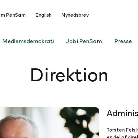
m PenSam
English
Nyhedsbrev
Medlemsdemokrati
Job i PenSam
Presse
Direktion
Adminis
Torsten Fels 
en del af dir