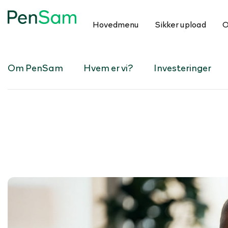
Hovedmenu
Sikker upload
O
Om PenSam
Hvem er vi?
Investeringer