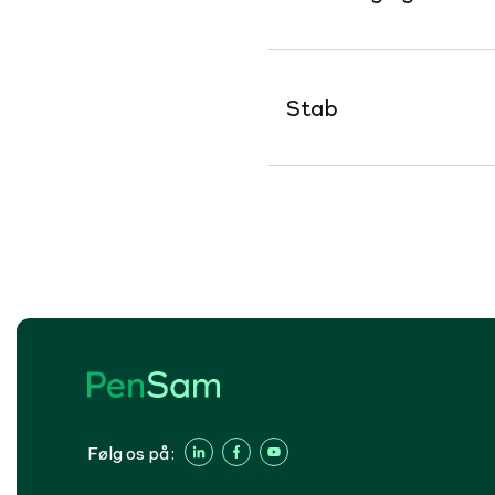
Stab
Følg os på: