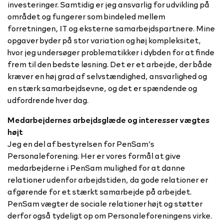
investeringer. Samtidig er jeg ansvarlig for udvikling på
området og fungerer som bindeled mellem
forretningen, IT og eksterne samarbejdspartnere. Mine
opgaver byder på stor variation og høj kompleksitet,
hvor jeg undersøger problematikker i dybden for at finde
frem til den bedste løsning. Det er et arbejde, der både
kræver en høj grad af selvstændighed, ansvarlighed og
en stærk samarbejdsevne, og det er spændende og
udfordrende hver dag.
Medarbejdernes arbejdsglæde og interesser vægtes
højt
Jeg en del af bestyrelsen for PenSam’s
Personaleforening. Her er vores formål at give
medarbejderne i PenSam mulighed for at danne
relationer udenfor arbejdstiden, da gode relationer er
afgørende for et stærkt samarbejde på arbejdet.
PenSam vægter de sociale relationer højt og støtter
derfor også tydeligt op om Personaleforeningens virke.