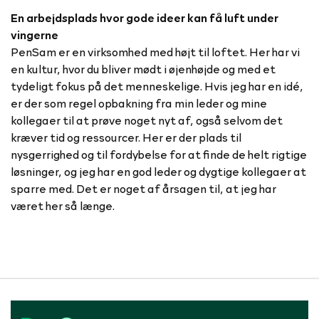
En arbejdsplads hvor gode ideer kan få luft under
vingerne
PenSam er en virksomhed med højt til loftet. Her har vi
en kultur, hvor du bliver mødt i øjenhøjde og med et
tydeligt fokus på det menneskelige. Hvis jeg har en idé,
er der som regel opbakning fra min leder og mine
kollegaer til at prøve noget nyt af, også selvom det
kræver tid og ressourcer. Her er der plads til
nysgerrighed og til fordybelse for at finde de helt rigtige
løsninger, og jeg har en god leder og dygtige kollegaer at
sparre med. Det er noget af årsagen til, at jeg har
været her så længe.