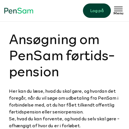
Log på
Menu
Ansøgning om
PenSam før­tids­
pen­sion
Her kan du læse, hvad du skal gøre, og hvordan det
foregår, når du vil søge om udbetaling fra PenSam i
forbindelse med, at du har fået tilkendt offentlig
førtidspension eller seniorpension.
Se, hvad du kan forvente, og hvad du selv skal gøre -
afhængigt af hvor du er i forløbet.