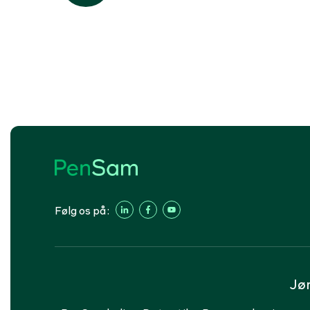
Følg os på:
Jø