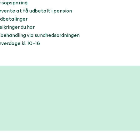
onsopsparing
rvente at få udbetalt i pension
udbetalinger
rsikringer du har
 behandling via sundhedsordningen
verdage kl. 10-16