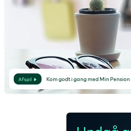
Kom godt i gang med Min Pension
Afspil