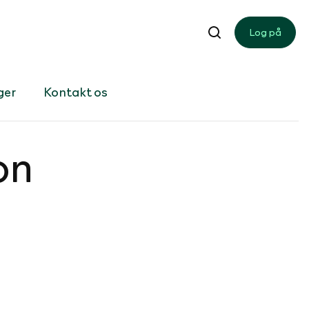
Log på
ger
Kontakt os
on