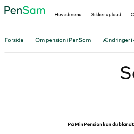
Hovedmenu
Sikker upload
O
Forside
Om pension i PenSam
Ændringer i d
S
På Min Pension kan du blandt