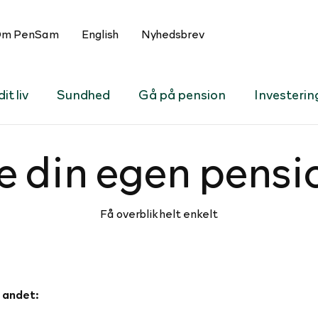
m PenSam
English
Nyhedsbrev
it liv
Sundhed
Gå på pension
Investerin
e din egen pensi
Få overblik helt enkelt
 andet: