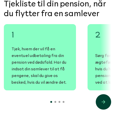
Tjekliste til din pension, når
du flytter fra en samlever
1
2
Tjek, hvem der vil få en
eventuel udbetaling fra din
Sørg for a
pension ved dødsfald. Har du
ægtefæll
indsat din samlever til at få
hvis du har
pengene, skal du give os
pensionsor
besked, hvis du vil ændre det.
ved at log
1
2
3
4
Next