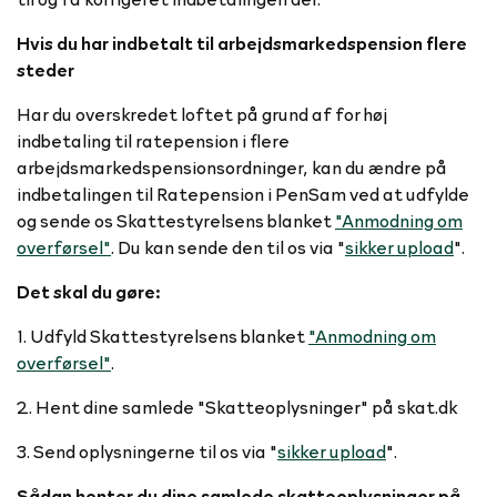
Hvis du har indbetalt til arbejdsmarkedspension flere
steder
Har du overskredet loftet på grund af for høj
indbetaling til ratepension i flere
arbejdsmarkedspensionsordninger, kan du ændre på
indbetalingen til Ratepension i PenSam ved at udfylde
og sende os Skattestyrelsens blanket
"Anmodning om
overførsel"
. Du kan sende den til os via "
sikker upload
".
Det skal du gøre:
1. Udfyld Skattestyrelsens blanket
"Anmodning om
overførsel"
.
2. Hent dine samlede "Skatteoplysninger" på skat.dk
3. Send oplysningerne til os via "
sikker upload
".
Sådan henter du dine samlede skatteoplysninger på