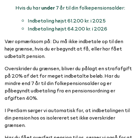
Hvis du har
under
7 år til din folkepensionsalder:
Indbetaling højst 61.200 kr. i 2025
Indbetaling højst 64.200 kr. i 2026
Vær opmærksom på: Du må ikke indbetale op til den
høje grænse, hvis du er begyndt at få, eller har fået
udbetalt pension.
Overskrider du grænsen, bliver du pålagt en strafafgift
på 20% af det for meget indbetalte beløb. Har du
mindre end 7 år til din folkepensionsalder og er
påbegyndt udbetaling fra en pensionsordning er
afgiften 40%.
I PenSam sørger vi automatisk for, at indbetalingen til
din pension hos os isolereret set ikke overskrider
grænsen.
Har du fået overført pension til os, sørger vi også for at