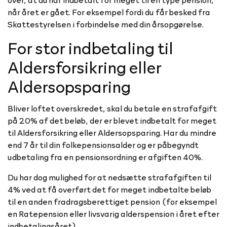
når året er gået. For eksempel fordi du får besked fra
Skattestyrelsen i forbindelse med din årsopgørelse.
For stor indbetaling til
Aldersforsikring eller
Aldersopsparing
Bliver loftet overskredet, skal du betale en strafafgift
på 20% af det beløb, der er blevet indbetalt for meget
til Aldersforsikring eller Aldersopsparing. Har du mindre
end 7 år til din folkepensionsalder og er påbegyndt
udbetaling fra en pensionsordning er afgiften 40%.
Du har dog mulighed for at nedsætte strafafgiften til
4% ved at få overført det for meget indbetalte beløb
til en anden fradragsberettiget pension (for eksempel
en Ratepension eller livsvarig alderspension i året efter
indbetalingsåret).