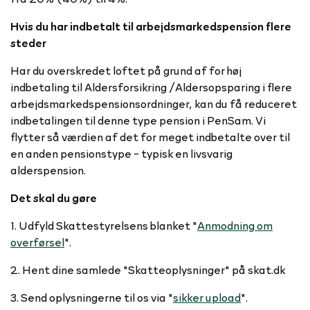
Hvis du har indbetalt til arbejdsmarkedspension flere
steder
Har du overskredet loftet på grund af for høj
indbetaling til Aldersforsikring /Aldersopsparing i flere
arbejdsmarkedspensionsordninger, kan du få reduceret
indbetalingen til denne type pension i PenSam. Vi
flytter så værdien af det for meget indbetalte over til
en anden pensionstype - typisk en livsvarig
alderspension.
Det skal du gøre
1. Udfyld Skattestyrelsens blanket "
Anmodning om
overførsel
".
2. Hent dine samlede "Skatteoplysninger" på skat.dk
3. Send oplysningerne til os via "
sikker upload
".