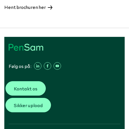
Hent brochuren her
Følg os på:
Kontakt os
Sikker upload