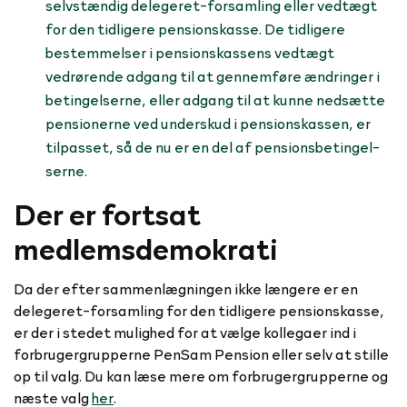
selvstændig delegeret-forsamling eller vedtægt
for den tidligere pensionskasse. De tidligere
bestemmelser i pensionskassens vedtægt
vedrørende adgang til at gennemføre ændringer i
betingelserne, eller adgang til at kunne nedsætte
pensionerne ved underskud i pensionskassen, er
tilpasset, så de nu er en del af pensionsbetingel­
serne.
Der er fortsat
medlemsdemokrati
Da der efter sammenlægningen ikke længere er en
delegeret-forsamling for den tidligere pensionskasse,
er der i stedet mulighed for at vælge kollegaer ind i
forbrugergrupperne PenSam Pension eller selv at stille
op til valg. Du kan læse mere om forbrugergrupperne og
næste valg
her
.