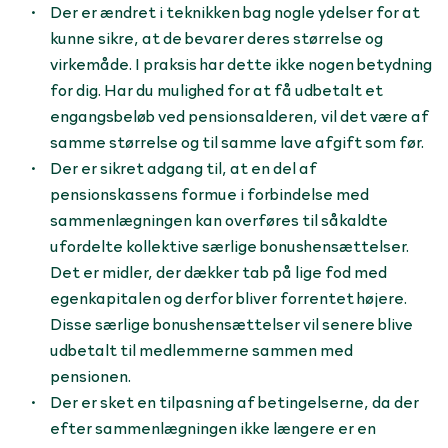
Der er ændret i teknikken bag nogle ydelser for at
kunne sikre, at de bevarer deres størrelse og
virkemåde. I praksis har dette ikke nogen betydning
for dig. Har du mulighed for at få udbetalt et
engangsbeløb ved pensionsalderen, vil det være af
samme størrelse og til samme lave afgift som før.
Der er sikret adgang til, at en del af
pensionskassens formue i forbindelse med
sammenlægningen kan overføres til såkaldte
ufordelte kollektive særlige bonus­hensættelser.
Det er midler, der dækker tab på lige fod med
egenkapitalen og derfor bliver forrentet højere.
Disse særlige bonushensættelser vil senere blive
udbetalt til medlemmerne sammen med
pensionen.
Der er sket en tilpasning af betingelserne, da der
efter sammenlægningen ikke længere er en