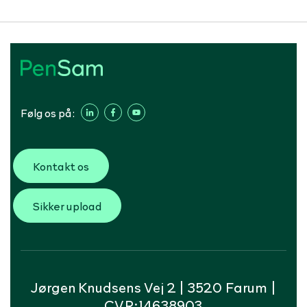
Følg os på:
Kontakt os
Sikker upload
Jørgen Knudsens Vej 2 | 3520 Farum |
CVR:14638903