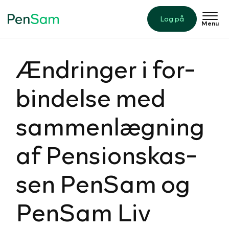
Log på
Menu
Ændringer i for­
bin­delse med
sam­men­læg­ning
af Pen­sions­kas­
sen PenSam og
PenSam Liv