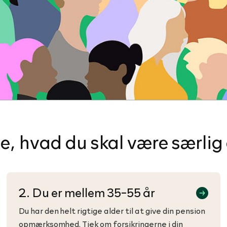
se, hvad du skal være særl
2. Du er mellem 35-55 år
Du har den helt rigtige alder til at give din pension
opmærksomhed. Tjek om forsikringerne i din