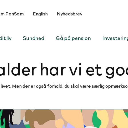
m PenSam
English
Nyhedsbrev
it liv
Sundhed
Gå på pension
Investerin
lder har vi et god
 livet. Men der er også forhold, du skal være særlig opmærkso