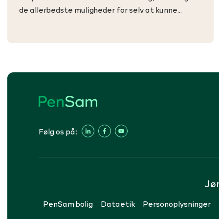
de allerbedste muligheder for selv at kunne
påvirke og forbedre din pension.
Følg os på:
Jø
PenSam bolig
Dataetik
Personoplysninger