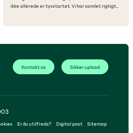
ikke allerede er tyvstartet. Vi har samlet rigtigt
mange gode råd til, hvordan du forbereder dig
godt på dit seniorliv.
Kontakt os
Sikker upload
903
okies
Er du utilfreds?
Digital post
Sitemap