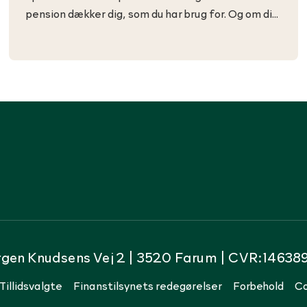
pension dækker dig, som du har brug for. Og om din
pension fra PenSam tegner til at blive stor nok til,
at du sammen med udbetalingen af folkepension
og ATP kan få et økonomisk godt seniorliv.
rgen Knudsens Vej 2 | 3520 Farum | CVR:14638
Tillidsvalgte
Finanstilsynets redegørelser
Forbehold
Co