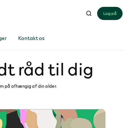
Log på
ger
Kontakt os
t råd til dig
m på afhængig af din alder.