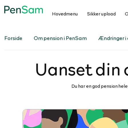
Hovedmenu
Sikker upload
O
Forside
Om pension i PenSam
Ændringer i d
Uanset din a
Du har en god pension hele