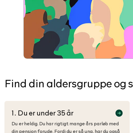
Find din aldersgruppe og 
1. Du er under 35 år
Du er heldig. Du har rigtigt mange års parløb med
din pension forude. Fordi du er så ung, har du også