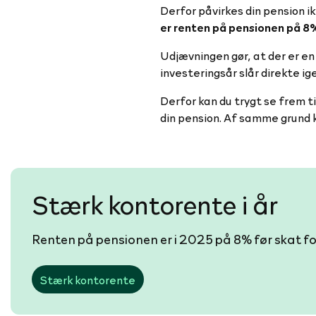
Derfor påvirkes din pension ik
er renten på pensionen på 8
Udjævningen gør, at der er e
investeringsår slår direkte ig
Derfor kan du trygt se frem ti
din pension. Af samme grund ka
Stærk kontorente i år
Renten på pensionen er i 2025 på 8% før skat f
Stærk kontorente