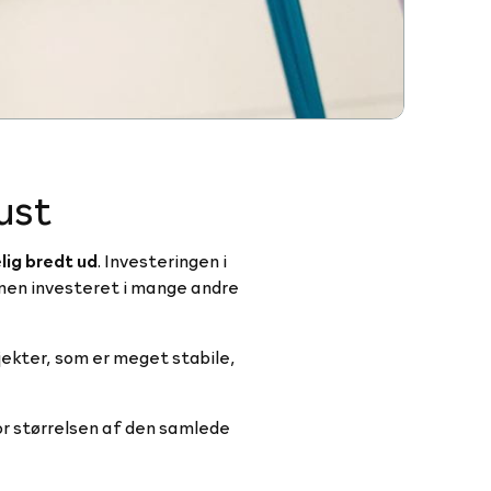
ust
lig bredt ud
. Investeringen i
ionen investeret i mange andre
jekter, som er meget stabile,
r størrelsen af den samlede