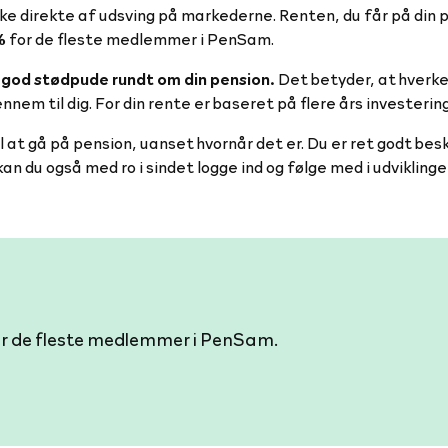
ke direkte af udsving på markederne. Renten, du får på din pe
%
for de fleste medlemmer i PenSam.
n
god stødpude rundt om din pension.
Det betyder, at hverke
ennem til dig. For din rente er baseret på flere års investeri
l at gå på pension, uanset hvornår det er. Du er ret godt bes
n du også med ro i sindet logge ind og følge med i udviklinge
or de fleste medlemmer i PenSam.