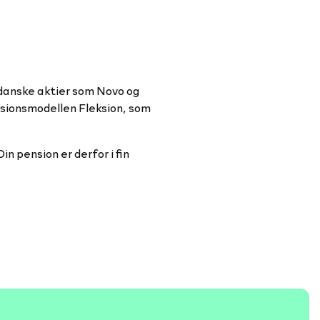
 danske aktier som Novo og
ensionsmodellen Fleksion, som
n pension er derfor i fin