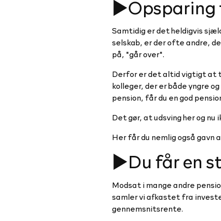
►Opsparing ti
Samtidig er det heldigvis sjæl
selskab, er der ofte andre, d
på, "går over".
Derfor er det altid vigtigt at
kolleger, der er både yngre og 
pension, får du en god pensi
Det gør, at udsving her og nu i
Her får du nemlig også gavn af
►Du får en st
Modsat i mange andre pensions
samler vi afkastet fra investe
gennemsnitsrente.