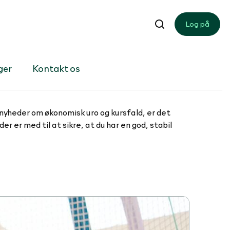
Log på
ger
Kontakt os
yheder om økonomisk uro og kursfald, er det
der er med til at sikre, at du har en god, stabil