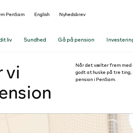
m PenSam
English
Nyhedsbrev
it liv
Sundhed
Gå på pension
Investerin
 vi
Når det vælter frem med n
godt at huske på tre ting, 
pension i PenSam.
pension