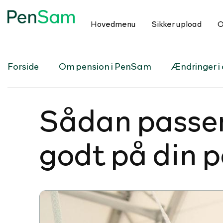
Hovedmenu
Sikker upload
O
Forside
Om pension i PenSam
Ændringer i d
Sådan passer
godt på din 