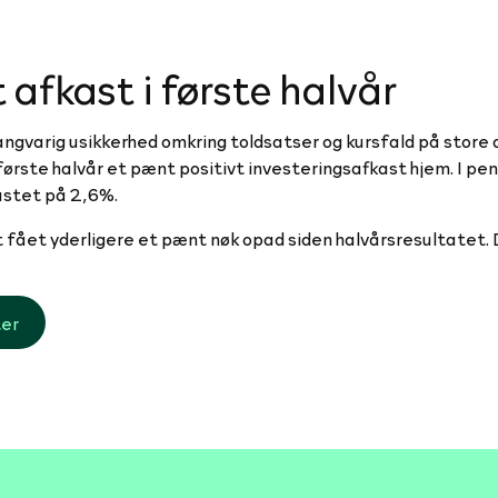
 afkast i første halvår
angvarig usikkerhed omkring toldsatser og kursfald på store
i første halvår et pænt positivt investeringsafkast hjem. I p
kastet på 2,6%.
 fået yderligere et pænt nøk opad siden halvårsresultatet. Di
ter