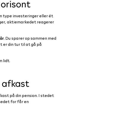
horisont
n type investeringer eller ét
inger, aktiemarkedet reagerer
år
. Du sparer op sammen med
 er din tur til at gå på
m lidt.
e afkast
ast på din pension. I stedet
tedet for får en