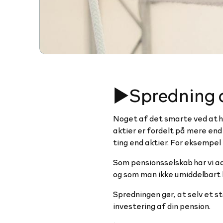
►Spredning af
Noget af det smarte ved at ha
aktier er fordelt på mere end
ting end aktier. For eksempel
Som pensionsselskab har vi ad
og som man ikke umiddelbart k
Spredningen gør, at selv et s
investering af din pension.