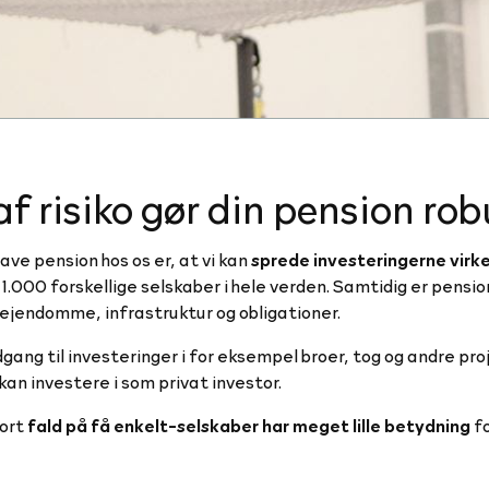
 risiko gør din pension rob
ve pension hos os er, at vi kan
sprede investeringerne virke
 1.000 forskellige selskaber i hele verden. Samtidig er pens
 ejendomme, infrastruktur og obligationer.
gang til investeringer i for eksempel broer, tog og andre pro
an investere i som privat investor.
tort
fald på få enkelt-selskaber har meget lille betydning
fo