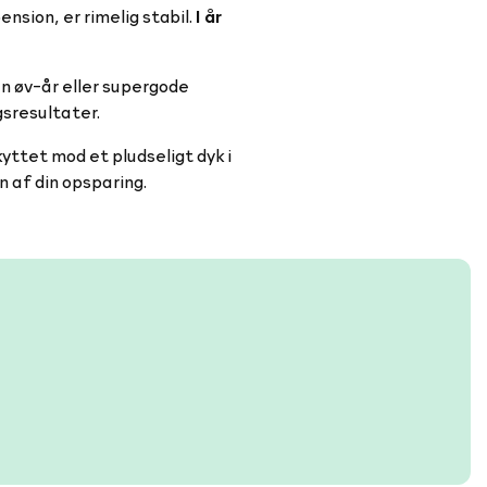
nsion, er rimelig stabil.
I år
n øv-år eller supergode
ngsresultater.
kyttet mod et pludseligt dyk i
n af din opsparing.