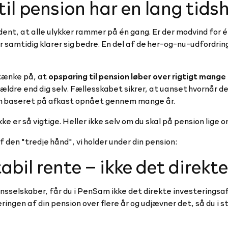
l pension har en lang tids
dent, at alle ulykker rammer på én gang. Er der modvind for é
er samtidig klarer sig bedre. En del af de her-og-nu-udfordr
 tænke på, at
opsparing til pension løber over rigtigt mange 
ældre end dig selv. Fællesskabet sikrer, at uanset hvornår det
on baseret på afkast opnået gennem mange år.
kke er så vigtige. Heller ikke selv om du skal på pension lige o
 den "tredje hånd", vi holder under din pension:
abil rente – ikke det direkt
selskaber, får du i PenSam ikke det direkte investeringsafk
ringen af din pension over flere år og udjævner det, så du i s