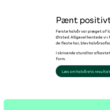
Pænt positivt
Første halvår var præget af l
Ørsted. Alligevel hentede vi 
de fleste har, blev halvårsaf
I skrivende stund har afkastet
form.
Læs om halvårets resulta