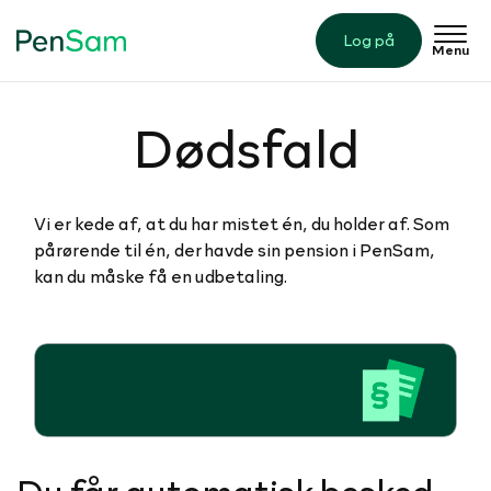
Log på
Menu
Dødsfald
Vi er kede af, at du har mistet én, du holder af. Som
pårørende til én, der havde sin pension i PenSam,
kan du måske få en udbetaling.
Du får automatisk besked