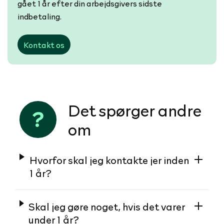
gået 1 år efter din arbejdsgivers sidste
indbetaling.
Kontakt os
Det spørger andre
om
Hvorfor skal jeg kontakte jer inden
1 år?
Skal jeg gøre noget, hvis det varer
under 1 år?