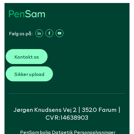
Følg os på:
Kontakt os
Sikker upload
Jørgen Knudsens Vej 2 | 3520 Farum |
CVR:14638903
PenSam bolig
Dataetik
Personoplysninger