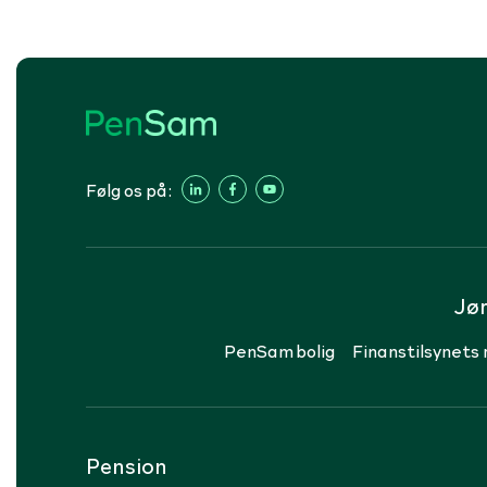
Følg os på:
Jø
PenSam bolig
Finanstilsynets 
Pension