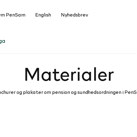
m PenSam
English
Nyhedsbrev
ega
Ma­te­ri­a­ler
ochurer og plakater om pension og sundhedsordningen i Pen