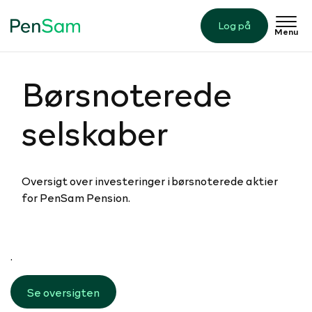
Log på
Menu
Børsno­te­rede
selskaber
Oversigt over investeringer i børsnoterede aktier
for PenSam Pension.
.
Se oversigten