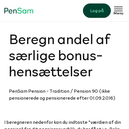
Log på
Menu
Beregn andel af
særlige bonus­
hen­sæt­tel­ser
PenSam Pension - ​Tradition / Pension 90 (ikke
pensionerede og pensionerede efter 01.09.2016)
I beregneren nedenfor kan du indtaste "værdien af din
pension" fra dit pensionsoverblik, du har fået i e-Boks.