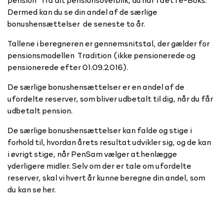
Dermed kan du se din andel af de særlige
bonushensættelser de seneste to år.
Tallene i beregneren er gennemsnitstal, der gælder for
pensionsmodellen Tradition (ikke pensionerede og
pensionerede efter 01.09.2016).
De særlige bonushensættelser er en andel af de
ufordelte reserver, som bliver udbetalt til dig, når du får
udbetalt pension.
De særlige bonushensættelser kan falde og stige i
forhold til, hvordan årets resultat udvikler sig, og de kan
i øvrigt stige, når PenSam vælger at henlægge
yderligere midler. Selv om der er tale om ufordelte
reserver, skal vi hvert år kunne beregne din andel, som
du kan se her.