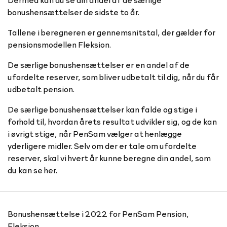
bonushensættelser de sidste to år.
Tallene i beregneren er gennemsnitstal, der gælder for
pensionsmodellen Fleksion.
De særlige bonushensættelser er en andel af de
ufordelte reserver, som bliver udbetalt til dig, når du får
udbetalt pension.
De særlige bonushensættelser kan falde og stige i
forhold til, hvordan årets resultat udvikler sig, og de kan
i øvrigt stige, når PenSam vælger at henlægge
yderligere midler. Selv om der er tale om ufordelte
reserver, skal vi hvert år kunne beregne din andel, som
du kan se her.
Bonushensættelse i 2022 for PenSam Pension,
Fleksion