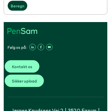
Beregn
Følg os på:
Kontakt os
Sikker upload
Jørgen Knudsens Vej 2 | 3520 Farum |