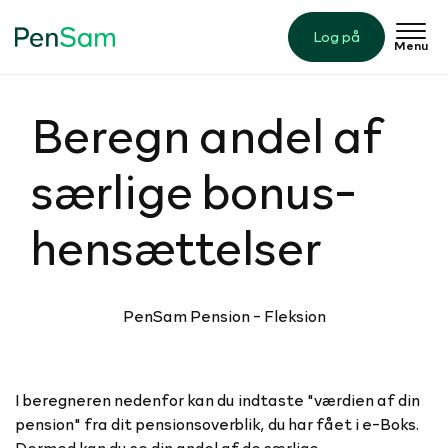
Log på
Menu
Beregn andel af
særlige bonus­
hen­sæt­tel­ser
PenSam Pension - ​Fleksion
I beregneren nedenfor kan du indtaste "værdien af din
pension" fra dit pensionsoverblik, du har fået i e-Boks.
Dermed kan du se din andel af de særlige