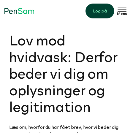
Log på
Menu
Lov mod
hvidvask: Derfor
beder vi dig om
op­lys­nin­ger og
le­gi­ti­ma­tion
Læs om, hvorfor du har fået brev, hvor vi beder dig