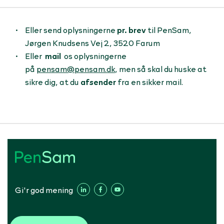
Eller send oplysningerne
pr. brev
til PenSam,
Jørgen Knudsens Vej 2, 3520 Farum
Eller
mail
os oplysningerne
på
pensam@pensam.dk
, men så skal du huske at
sikre dig, at du
afsender
fra en sikker mail.
Gi'r god mening