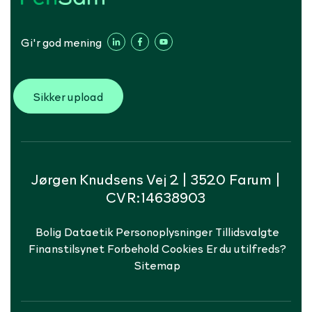
Gi'r god mening
Sikker upload
Jørgen Knudsens Vej 2 | 3520 Farum |
CVR:14638903
Bolig
Dataetik
Personoplysninger
Tillidsvalgte
Finanstilsynet
Forbehold
Cookies
Er du utilfreds?
Sitemap