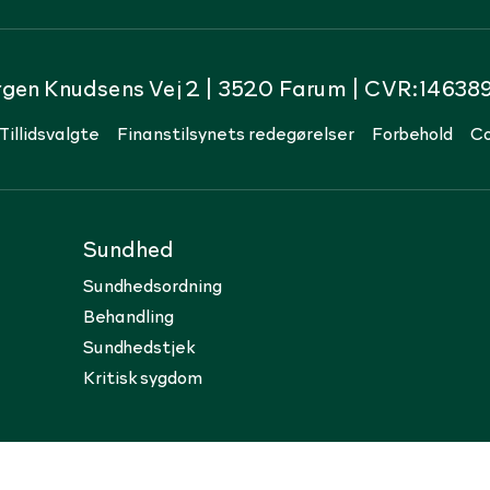
rgen Knudsens Vej 2 | 3520 Farum | CVR:14638
Tillidsvalgte
Finanstilsynets redegørelser
Forbehold
Co
Sundhed
Sundhedsordning
Behandling
Sundhedstjek
Kritisk sygdom