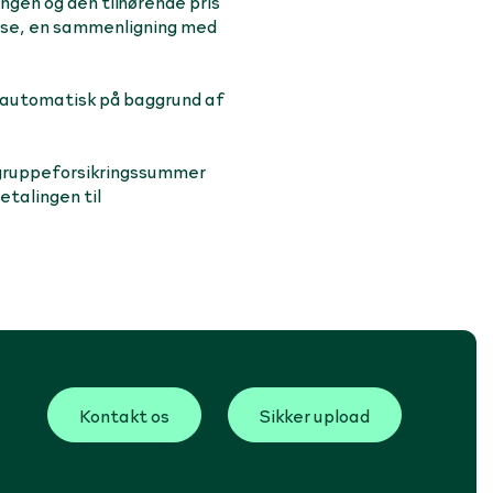
ngen og den tilhørende pris
else, en sammenligning med
t automatisk på baggrund af
 gruppeforsikringssummer
etalingen til
Kontakt os
Sikker upload