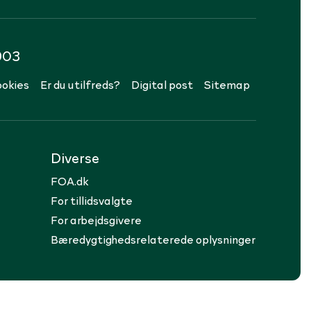
903
okies
Er du utilfreds?
Digital post
Sitemap
Diverse
FOA.dk
For tillidsvalgte
For arbejdsgivere
Bæredygtighedsrelaterede oplysninger