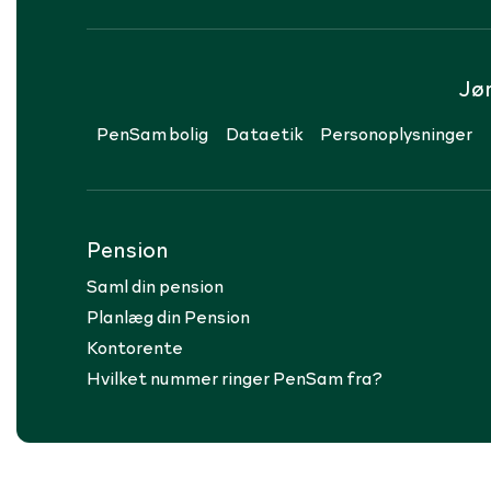
Jø
PenSam bolig
Dataetik
Personoplysninger
Pension
Saml din pension
Planlæg din Pension
Kontorente
Hvilket nummer ringer PenSam fra?