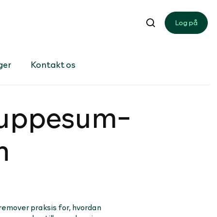
Log på
ger
Kontakt os
rup­pe­sum­
n
fremover praksis for, hvordan