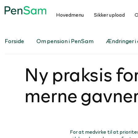
Hovedmenu
Sikker upload
O
Forside
Om pension i PenSam
Ændringer i d
Ny praksis for
mer­ne gavner 
For at medvirke til at priori