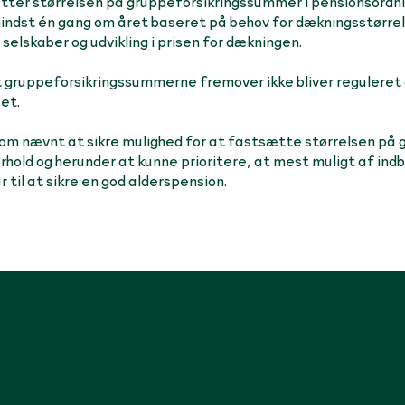
ætter størrelsen på gruppeforsikringssummer i pensionsordni
 mindst én gang om året baseret på behov for dækningsstørr
selskaber og udvikling i prisen for dækningen.
t gruppeforsikringssummerne fremover ikke bliver regulere
set.
om nævnt at sikre mulighed for at fastsætte størrelsen på
rhold og herunder at kunne prioritere, at mest muligt af indb
 til at sikre en god alderspension.