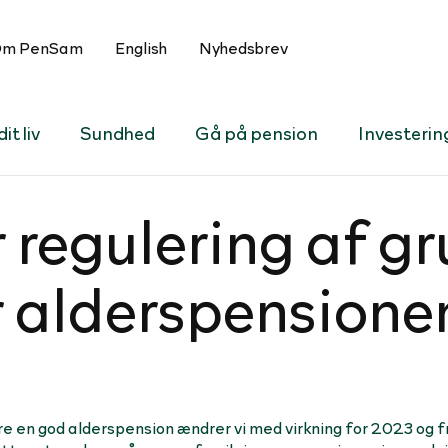
m PenSam
English
Nyhedsbrev
it liv
Sundhed
Gå på pension
Investerin
 re­gu­le­ring af g
al­der­s­pen­sio­ne
tere en god alderspension ændrer vi med virkning for 2023 og 