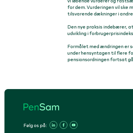
vi løbende vurderer og fasts
for dem. Vurderingen vil ske
tilsvarende dækninger i andre 
Den nye praksis indebærer, a
udvikling i forbrugerprisindek
Formålet med ændringen er s
under hensyntagen til flere fo
pensionsordningen fortsat går
Følg os på: