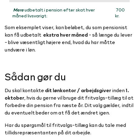
Mere
udbetalt i pension efter skat hver
700
måned livsvarigt:
kr.
Som eksemplet viser, kan beløbet, du som pensionist
kan få udbetalt
ekstra hver måned
- så længe du lever
- blive væsentligt højere end, hvad du har måtte
undvære i løn.
Sådan gør du
Du skal kontakte
dit lønkontor / arbejdsgiver
inden
1.
oktober
, hvis du gerne vil bruge dit fritvalgs-tillæg til at
forbedre din pension fra næste år. Dit valg gælder, indtil
du eventuelt beder om at få det ændret igen.
Har du spørgsmål til fritvalgs-tillæg kan du tale med
tillidsrepræsentanten på dit arbejde.