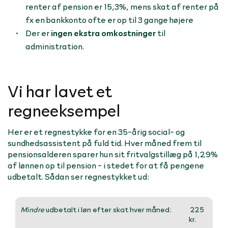
renter af pension er 15,3%, mens skat af renter på
fx en bankkonto ofte er op til 3 gange højere
Der er
ingen ekstra omkostninger
til
administration.
Vi har lavet et
regneeksempel
Her er et regnestykke for en 35-årig social- og
sundhedsassistent på fuld tid. Hver måned frem til
pensionsalderen sparer hun sit fritvalgstillæg på 1,29%
af lønnen op til pension - i stedet for at få pengene
udbetalt. Sådan ser regnestykket ud:
Mindre
udbetalt i løn efter skat hver måned:
225
kr.