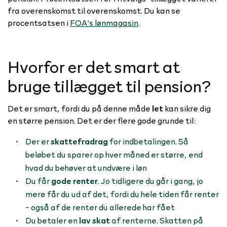
fra overenskomst til overenskomst. Du kan se
procentsatsen i
FOA’s lønmagasin
.
Hvorfor er det smart at
bruge tillægget til pension?
Det er smart, fordi du på denne måde
let
kan sikre dig
en større pension. Det er der flere gode grunde til:
Der er
skattefradrag
for indbetalingen. Så
beløbet du sparer op hver måned er større, end
hvad du behøver at undvære i løn
Du får
gode renter
. Jo tidligere du går i gang, jo
mere får du ud af det, fordi du hele tiden får renter
- også af de renter du allerede har fået
Du betaler en
lav skat
af renterne. Skatten på