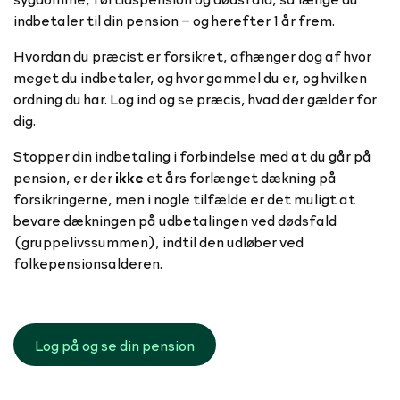
indbetaler til din pension – og herefter 1 år frem.
Hvordan du præcist er forsikret, afhænger dog af hvor
meget du indbetaler, og hvor gammel du er, og hvilken
ordning du har. Log ind og se præcis, hvad der gælder for
dig.
Stopper din indbetaling i forbindelse med at du går på
pension, er der
ikke
et års forlænget dækning på
forsikringerne, men i nogle tilfælde er det muligt at
bevare dækningen på udbetalingen ved dødsfald
(gruppelivssummen), indtil den udløber ved
folkepensionsalderen.
Log på og se din pension