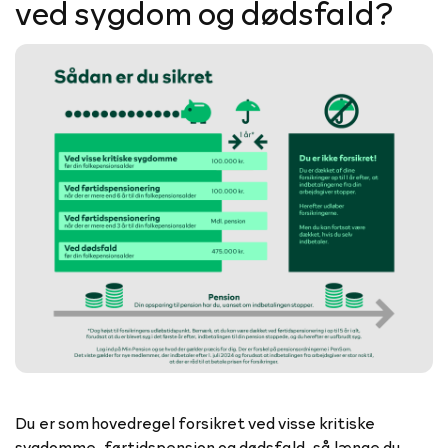
ved sygdom og dødsfald?
Du er som hovedregel forsikret ved visse kritiske
sygdomme, førtidspension og dødsfald, så længe du