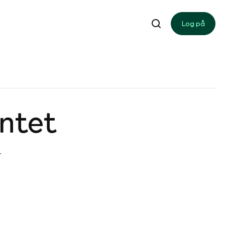
Log på
entet
.