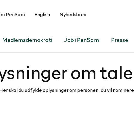
m PenSam
English
Nyhedsbrev
Medlemsdemokrati
Job i PenSam
Presse
ys­nin­ger om tal
Her skal du udfylde oplysninger om personen, du vil nominere