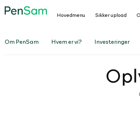
Hovedmenu
Sikker upload
O
Om PenSam
Hvem er vi?
Investeringer
Op­l