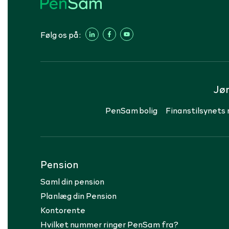
Følg os på:
Jø
PenSam bolig
Finanstilsynets 
Pension
Saml din pension
Planlæg din Pension
Kontorente
Hvilket nummer ringer PenSam fra?