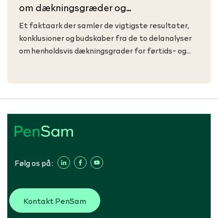
om dækningsgræder og
udligningsmodeller, januar 2024
Et faktaark der samler de vigtigste resultater,
konklusioner og budskaber fra de to delanalyser
om henholdsvis dækningsgrader for førtids- og
seniorpensionister i PenSam samt forslag til 3
udligningsmodeller af risiko for førtids- og
seniorpension på tværs af faggrupper
Følg os på:
Kontakt PenSam