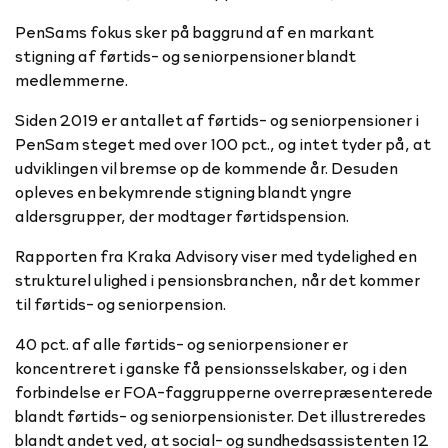
PenSams fokus sker på baggrund af en markant
stigning af førtids- og seniorpensioner blandt
medlemmerne.
Siden 2019 er antallet af førtids- og seniorpensioner i
PenSam steget med over 100 pct., og intet tyder på, at
udviklingen vil bremse op de kommende år. Desuden
opleves en bekymrende stigning blandt yngre
aldersgrupper, der modtager førtidspension.
Rapporten fra Kraka Advisory viser med tydelighed en
strukturel ulighed i pensionsbranchen, når det kommer
til førtids- og seniorpension.
40 pct. af alle førtids- og seniorpensioner er
koncentreret i ganske få pensionsselskaber, og i den
forbindelse er FOA-faggrupperne overrepræsenterede
blandt førtids- og seniorpensionister. Det illustreredes
blandt andet ved, at social- og sundhedsassistenten 12