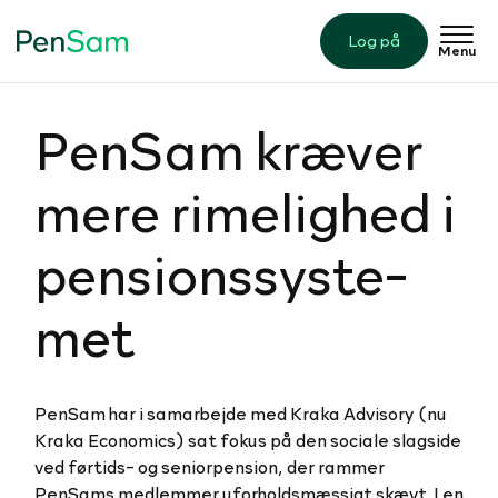
Log på
Menu
PenSam kræver
mere ri­me­lig­hed i
pen­sions­sy­ste­
met
PenSam har i samarbejde med Kraka Advisory (nu
Kraka Economics) sat fokus på den sociale slagside
ved førtids- og seniorpension, der rammer
PenSams medlemmer uforholdsmæssigt skævt. I en