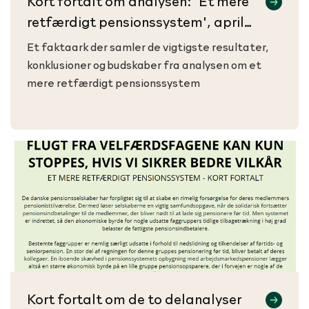
Kort fortalt om analysen: 'Et mere
retfærdigt pensionssystem', april
2023
Et faktaark der samler de vigtigste resultater,
konklusioner og budskaber fra analysen om et
mere retfærdigt pensionssystem
Kort fortalt om de to delanalyser