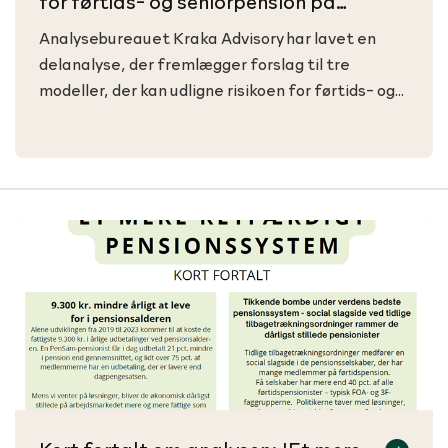
for førtids- og seniorpension på
tværs af faggrupper', oktober 2023
Analysebureauet Kraka Advisory har lavet en
delanalyse, der fremlægger forslag til tre
modeller, der kan udligne risikoen for førtids- og
seniorpension på tværs af faggrupper