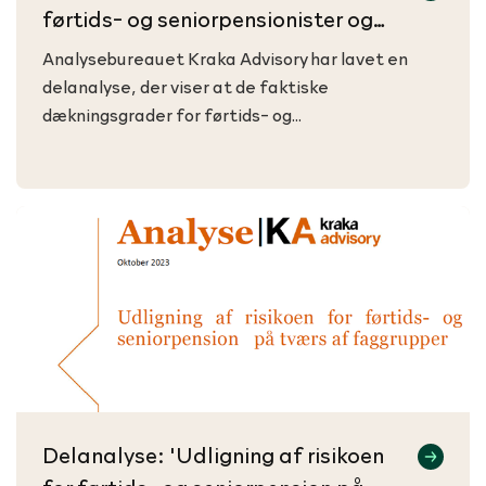
førtids- og seniorpensionister og
pensionister', oktober 2023
Analysebureauet Kraka Advisory har lavet en
delanalyse, der viser at de faktiske
dækningsgrader for førtids- og
seniorpensionister er generelt høje, hvilket bl.a.
hænger sammen med et lavt indkomstniveau før
tilkendelsen. Den faktiske dækningsgrad for
førtids- og seniorpensionister i PenSam er lavere
end gennemsnittet for alle.
Delanalyse: 'Udligning af risikoen