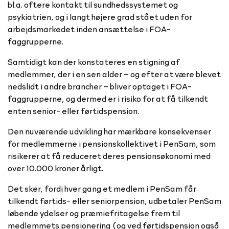
bl.a. oftere kontakt til sundhedssystemet og
psykiatrien, og i langt højere grad stået uden for
arbejdsmarkedet inden ansættelse i FOA-
faggrupperne.
Samtidigt kan der konstateres en stigning af
medlemmer, der i en sen alder – og efter at være blevet
nedslidt i andre brancher – bliver optaget i FOA-
faggrupperne, og dermed er i risiko for at få tilkendt
enten senior- eller førtidspension.
Den nuværende udvikling har mærkbare konsekvenser
for medlemmerne i pensionskollektivet i PenSam, som
risikerer at få reduceret deres pensionsøkonomi med
over 10.000 kroner årligt.
Det sker, fordi hver gang et medlem i PenSam får
tilkendt førtids- eller seniorpension, udbetaler PenSam
løbende ydelser og præmiefritagelse frem til
medlemmets pensionering (og ved førtidspension også