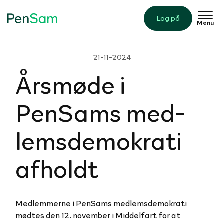
Log på
Menu
21-11-2024
Årsmøde i
PenSams med­
lem­s­de­mo­krati
afholdt
Medlemmerne i PenSams medlemsdemokrati
mødtes den 12. november i Middelfart for at