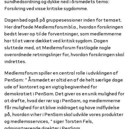
sundhedsordning og dykke ned i årsmødets tema:
Forsikring ved visse kritiske sygdomme.
Dagen bød også på gruppesessioner inden for temaet.
Her drøftede Medlemsforum bl.a., hvordan forsikringen
bedst lever op til de forventninger, som medlemmerne
har til at være dækket ved kritisk sygdom. Dagen
sluttede med, at Medlemsforum fastlagde nogle
overordnede retningslinjer for, hvordan forsikringen skal
indrettes.
Medlemsforum spiller en central rolle i udviklingen af
PenSam: ” Årsmødet er altid en af de helt særlige dage
ude af kontoret og en vigtig begivenhed for
demokratiet i PenSam. Det giver os en unik mulighed for
at drøfte, hvad der rør sig i PenSam, og medlemmerne
får mulighed for at blive inddraget og have indflydelse
på, hvordan vi her i PenSam skal udvikle vores produkter
og medlemsservices, ” siger Torsten Fels,
administrerende direktør i PenSam.