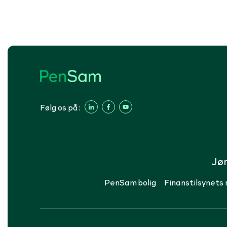
Følg os på:
Jø
PenSam bolig
Finanstilsynets 