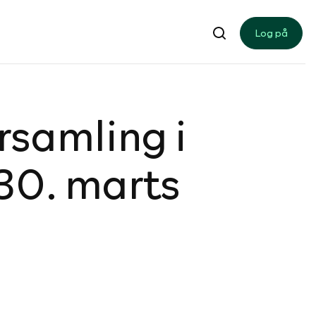
Log på
­sam­ling i
 30. marts