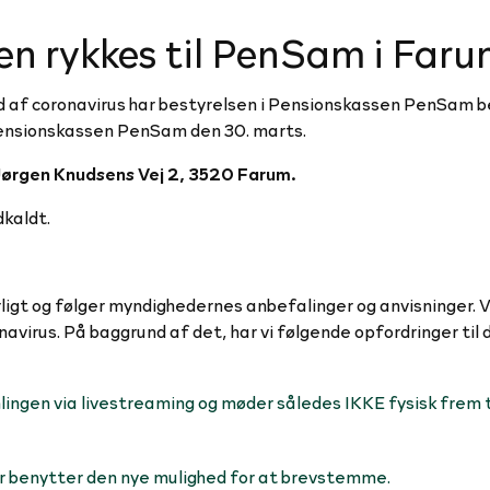
n rykkes til PenSam i Far
d af coronavirus har bestyrelsen i Pensionskassen PenSam b
Pensionskassen PenSam den 30. marts.
Jørgen Knudsens Vej 2, 3520 Farum.
kaldt.
igt og følger myndighedernes anbefalinger og anvisninger. V
irus. På baggrund af det, har vi følgende opfordringer til 
ingen via livestreaming og møder således IKKE fysisk frem t
er benytter den nye mulighed for at brevstemme.