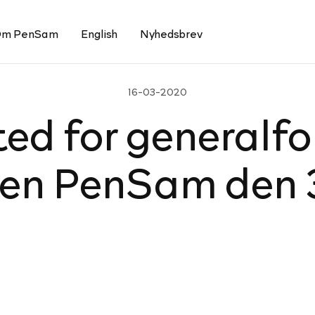
m PenSam
English
Nyhedsbrev
16-03-2020
 for ge­ne­ral­for
­sen PenSam den