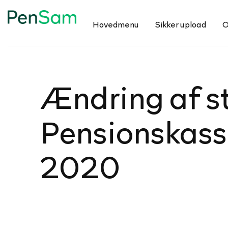
Hovedmenu
Sikker upload
O
Ændring af sted
Pen­sions­kas
2020