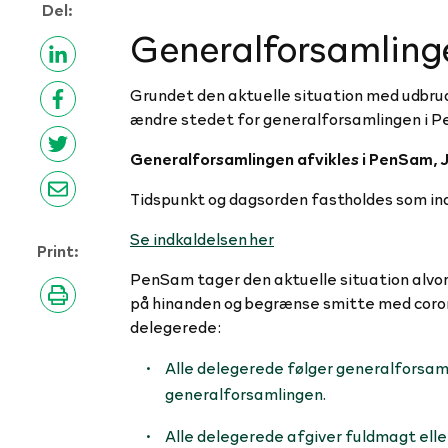
Del:
Generalforsamlinge
Grundet den aktuelle situation med udbru
ændre stedet for generalforsamlingen i 
Generalforsamlingen afvikles i PenSam, 
Tidspunkt og dagsorden fastholdes som ind
Se indkaldelsen her
Print:
PenSam tager den aktuelle situation alvorl
på hinanden og begrænse smitte med coronav
delegerede:
Alle delegerede følger generalforsaml
generalforsamlingen.
Alle delegerede afgiver fuldmagt ell