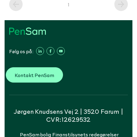
1
Følg os på:
Kontakt PenSam
Jørgen Knudsens Vej 2 | 3520 Farum |
CVR:12629532
PenSam bolig
Finanstilsynets redegørelser