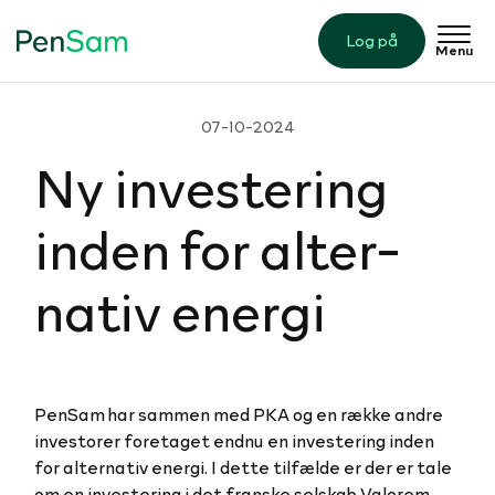
Log på
Menu
07-10-2024
Ny in­ve­ste­ring
inden for al­ter­
na­tiv energi
PenSam har sammen med PKA og en række andre
investorer foretaget endnu en investering inden
for alternativ energi. I dette tilfælde er der er tale
om en investering i det franske selskab Valorem,