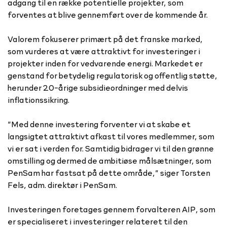
adgang til en række potentielle projekter, som
forventes at blive gennemført over de kommende år.
Valorem fokuserer primært på det franske marked,
som vurderes at være attraktivt for investeringer i
projekter inden for vedvarende energi. Markedet er
genstand for betydelig regulatorisk og offentlig støtte,
herunder 20-årige subsidieordninger med delvis
inflationssikring.
”Med denne investering forventer vi at skabe et
langsigtet attraktivt afkast til vores medlemmer, som
vi er sat i verden for. Samtidig bidrager vi til den grønne
omstilling og dermed de ambitiøse målsætninger, som
PenSam har fastsat på dette område,” siger Torsten
Fels, adm. direktør i PenSam.
Investeringen foretages gennem forvalteren AIP, som
er specialiseret i investeringer relateret til den