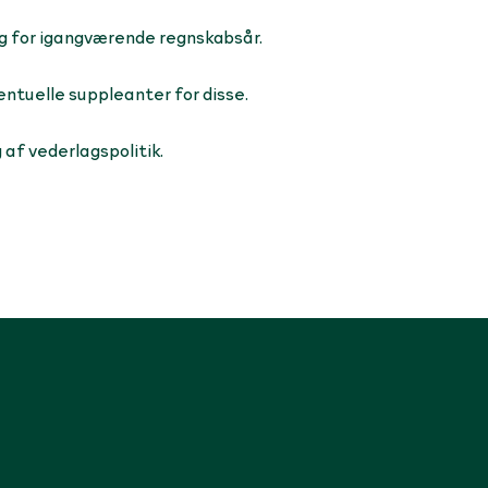
g for igangværende regnskabsår.
ntuelle suppleanter for disse.
 af vederlagspolitik.