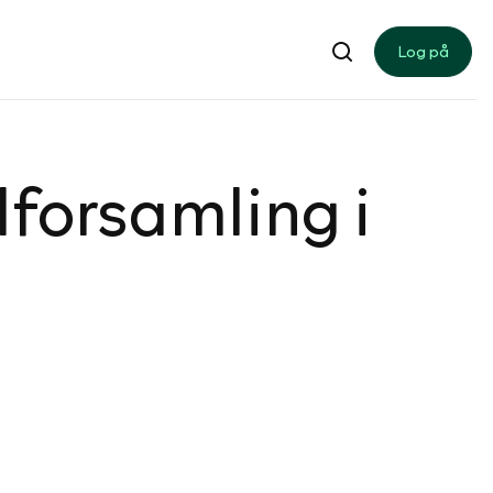
Log på
­for­sam­ling i