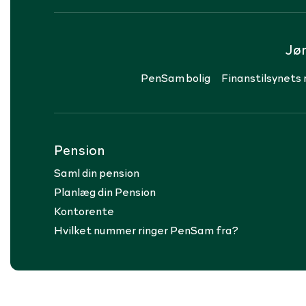
Jø
PenSam bolig
Finanstilsynets 
Pension
Saml din pension
Planlæg din Pension
Kontorente
Hvilket nummer ringer PenSam fra?