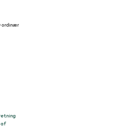
0 ordinær
retning
 af