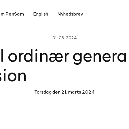
m PenSam
English
Nyhedsbrev
01-03-2024
il ordinær ge­ne­ral
ion
Torsdag den 21. marts 2024