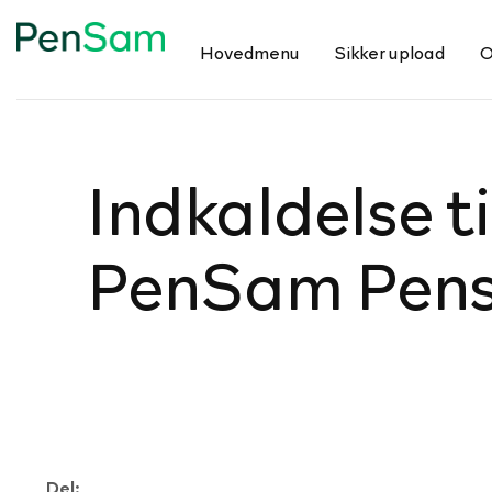
Hovedmenu
Sikker upload
O
Ind­kal­delse t
PenSam Pens
Del: