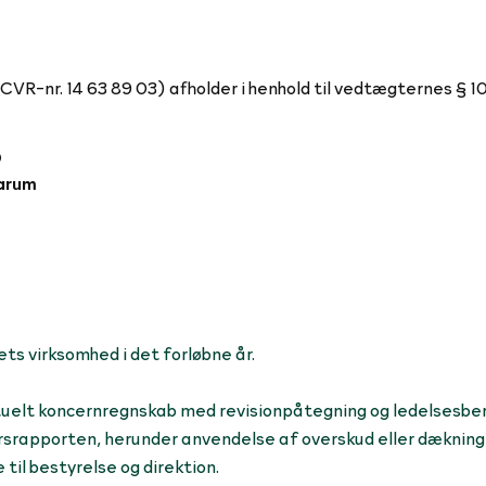
VR-nr. 14 63 89 03) afholder i henhold til vedtægternes § 1
0
Farum
ts virksomhed i det forløbne år.
uelt koncernregnskab med revisionpåtegning og ledelsesbe
srapporten, herunder anvendelse af overskud eller dækning
til bestyrelse og direktion.