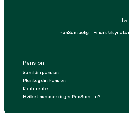
Jø
PenSam bolig
Finanstilsynets 
Pension
Saml din pension
Planlæg din Pension
Kontorente
Hvilket nummer ringer PenSam fra?