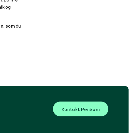
ik og
en, som du
Kontakt PenSam