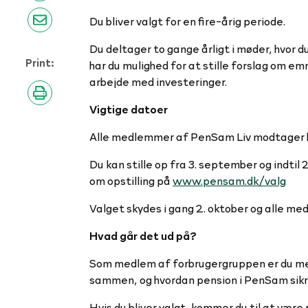
Du bliver valgt for en fire-årig periode.
Du deltager to gange årligt i møder, hvor
Print:
har du mulighed for at stille forslag om e
arbejde med investeringer.
Vigtige datoer
Alle medlemmer af PenSam Liv modtager brev
Du kan stille op fra 3. september og indti
om opstilling på
www.pensam.dk/valg
Valget skydes i gang 2. oktober og alle me
Hvad går det ud på?
Som medlem af forbrugergruppen er du med 
sammen, og hvordan pension i PenSam sikrer 
Hvis du bliver valgt, kommer du til at være