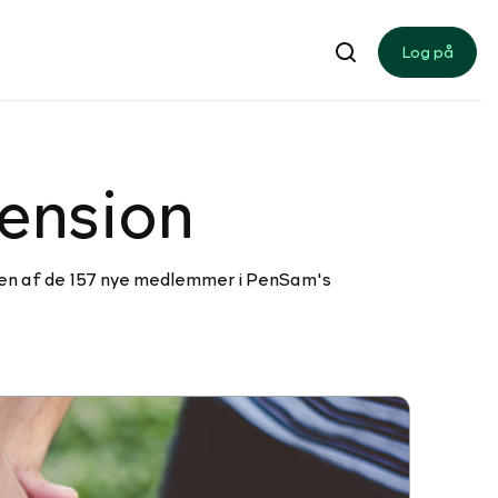
Log på
pension
ive en af de 157 nye medlemmer i PenSam's