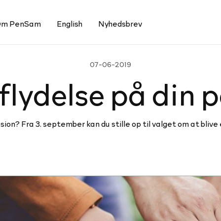
m PenSam
English
Nyhedsbrev
07-06-2019
­fly­delse på din 
nsion? Fra 3. september kan du stille op til valget om at bl