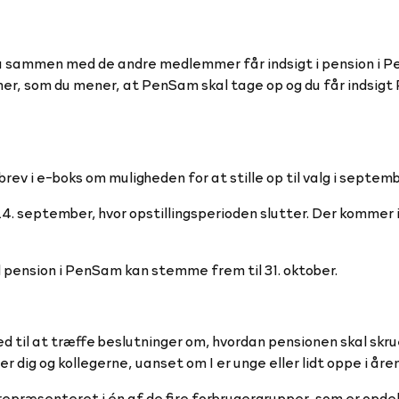
 du sammen med de andre medlemmer får indsigt i pension i 
mner, som du mener, at PenSam skal tage op og du får indsig
 i e-boks om muligheden for at stille op til valg i septemb
l 24. september, hvor opstillingsperioden slutter. Der kommer
d pension i PenSam kan stemme frem til 31. oktober.
til at træffe beslutninger om, hvordan pensionen skal skr
dig og kollegerne, uanset om I er unge eller lidt oppe i åre
 repræsenteret i én af de fire forbrugergrupper, som er opdel