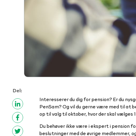
Del:
Interesserer du dig for pension? Er du nys
PenSam? Og vil du gerne være med til at 
op til valg til oktober, hvor der skal væl
Du behøver ikke være i ekspert i pension for
beslutninger med de øvrige medlemmer, og d