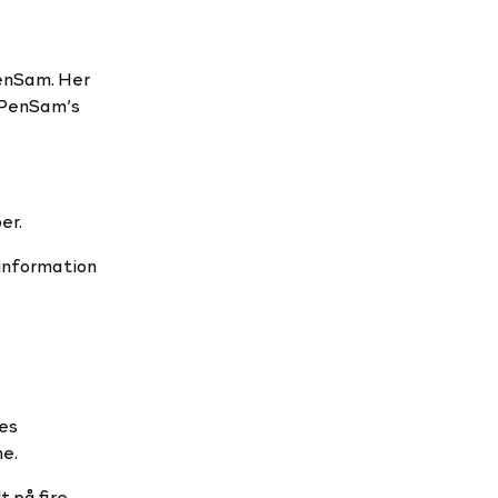
PenSam. Her
t PenSam’s
er.
 information
ues
ne.
t på fire