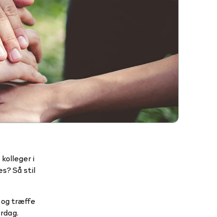
kolleger i
s? Så stil
e og træffe
erdag.