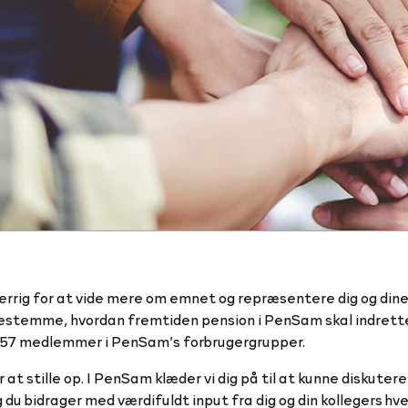
gerrig for at vide mere om emnet og repræsentere dig og dine 
bestemme, hvordan fremtiden pension i PenSam skal indrette
ges 157 medlemmer i PenSam’s forbrugergrupper.
 at stille op. I PenSam klæder vi dig på til at kunne diskuter
u bidrager med værdifuldt input fra dig og din kollegers hv