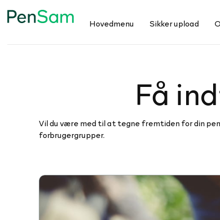
Hovedmenu
Sikker upload
O
Få ind
Vil du være med til at tegne fremtiden for din pe
forbrugergrupper.