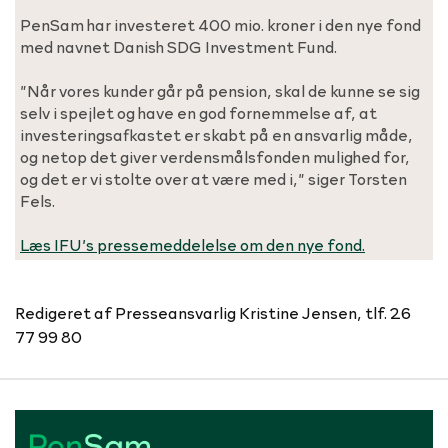
PenSam har investeret 400 mio. kroner i den nye fond
med navnet Danish SDG Investment Fund.
”Når vores kunder går på pension, skal de kunne se sig
selv i spejlet og have en god fornemmelse af, at
investeringsafkastet er skabt på en ansvarlig måde,
og netop det giver verdensmålsfonden mulighed for,
og det er vi stolte over at være med i,” siger Torsten
Fels.
Læs IFU’s pressemeddelelse om den nye fond.
Redigeret af Presseansvarlig Kristine Jensen, tlf. 26
77 99 80