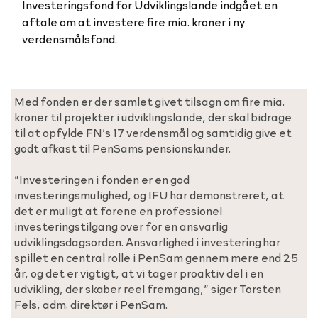
Investeringsfond for Udviklingslande indgået en
aftale om at investere fire mia. kroner i ny
verdensmålsfond.
Med fonden er der samlet givet tilsagn om fire mia.
kroner til projekter i udviklingslande, der skal bidrage
til at opfylde FN’s 17 verdensmål og samtidig give et
godt afkast til PenSams pensionskunder.
”Investeringen i fonden er en god
investeringsmulighed, og IFU har demonstreret, at
det er muligt at forene en professionel
investeringstilgang over for en ansvarlig
udviklingsdagsorden. Ansvarlighed i investering har
spillet en central rolle i PenSam gennem mere end 25
år, og det er vigtigt, at vi tager proaktiv del i en
udvikling, der skaber reel fremgang,” siger Torsten
Fels, adm. direktør i PenSam.