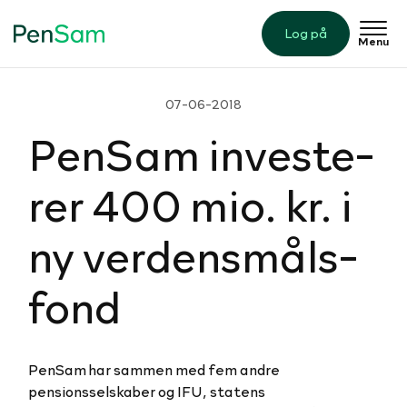
Log på
Menu
07-06-2018
PenSam in­ve­ste­
rer 400 mio. kr. i
ny ver­dens­måls­
fond
PenSam har sammen med fem andre
pensionsselskaber og IFU, statens