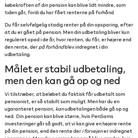
købekraften af din pension kan blive lidt mindre, som
tiden går, fordi du har fået renterne på forhånd.
Du får selvfølgelig stadig renter på din opsparing, efter
at du er gået på pension. Men din udbetaling bliver kun
reguleret opad i de år, hvor renten, du får, er højere end
den rente, der
på forhånd
blev indregnet i din
udbetaling.
Målet er stabil udbetaling,
men den kan gå op og ned
Vi tilstræber, at beløbet du faktisk får udbetalt som
pensionist, er så stabilt som muligt. Men har du en
ugaranteret pension,
kan
udbetalingen både gå op og
ned. Din pension kan blive større, hvis PenSams
investeringer går så godt, at vi kan give en højere rente
på din pension, end den rente der
i forvejen
er indregnet
i pensionen. Men din pension kan også blive mindre, hvis