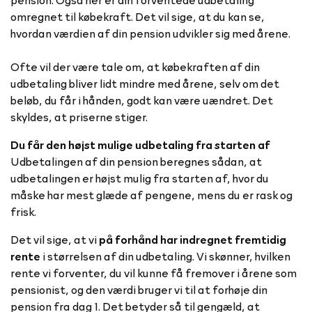
omregnet til købekraft. Det vil sige, at du kan se,
hvordan værdien af din pension udvikler sig med årene.
Ofte vil der være tale om, at købekraften af din
udbetaling bliver lidt mindre med årene, selv om det
beløb, du får i hånden, godt kan være uændret. Det
skyldes, at priserne stiger.
Du får den højst mulige udbetaling fra starten af
Udbetalingen af din pension beregnes sådan, at
udbetalingen er højst mulig fra starten af, hvor du
måske har mest glæde af pengene, mens du er rask og
frisk.
Det vil sige, at vi
på forhånd har indregnet fremtidig
rente
i størrelsen af din udbetaling. Vi skønner, hvilken
rente vi forventer, du vil kunne få fremover i årene som
pensionist, og den værdi bruger vi til at forhøje din
pension fra dag 1. Det betyder så til gengæld, at