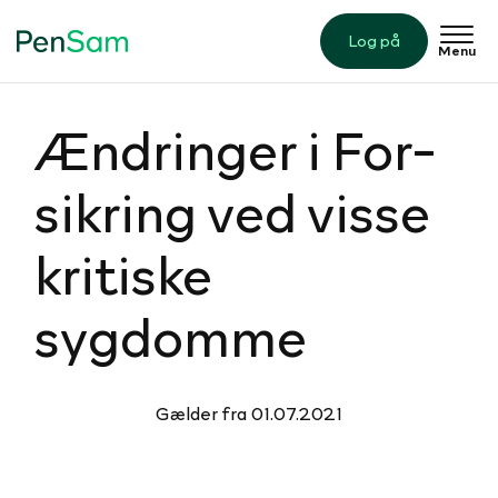
Log på
Menu
Ændringer i For­
sik­ring ved visse
kritiske
sygdomme
Gælder fra 01.07.2021