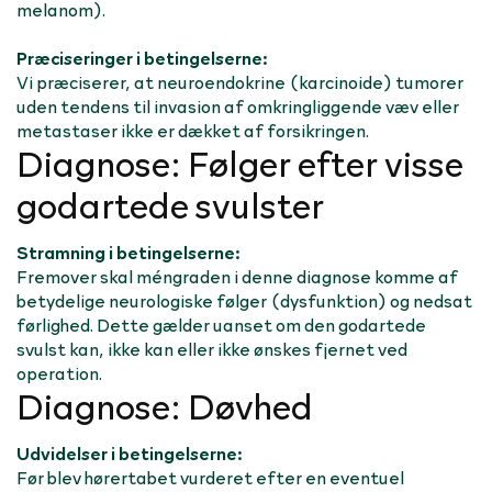
melanom).
Præciseringer i betingelserne:
Vi præciserer, at neuroendokrine (karcinoide) tumorer
uden tendens til invasion af omkringliggende væv eller
metastaser ikke er dækket af forsikringen.
Diagnose: Følger efter visse
godartede svulster
Stramning i betingelserne:
Fremover skal méngraden i denne diagnose komme af
betydelige neurologiske følger (dysfunktion) og nedsat
førlighed. Dette gælder uanset om den godartede
svulst kan, ikke kan eller ikke ønskes fjernet ved
operation.
Diagnose: Døvhed
Udvidelser i betingelserne:
Før blev hørertabet vurderet efter en eventuel