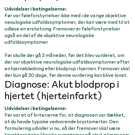
Udvidelser i betingelserne:
Før var føleforstyrrelser ikke med i de varige objektive
neoulogiske udfaldssymptomer, der kan være med til at
udløse en erstatning. Fremover er føleforstyrrelser
også en del af de objektive neurologiske
udfaldssymptomer.
Før skulle der gå 3 måneder, før det blev vurderet, om
der var objektive neurologiske udfaldssymptomer efter
en hjerneblødning eller blodprop i hjernen. Fremover skal
der kun gå 30 dage, før denne vurdering kan blive lavet.
Diagnose: Akut blodprop i
hjertet (hjerteinfarkt)
Udvidelser i betingelserne:
Før var et af kriterierne for, at diagnosen var dækket,
at du havde typiske vedvarende brystsmerter. Den
formulering udvider vi nu, så der fremover skal være
karakteristiske kliniske symptomer på akut iskæmi som