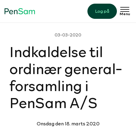
Log på
Menu
03-03-2020
Ind­kal­delse til
ordinær ge­ne­ral­
for­sam­ling i
PenSam A/S
Onsdag den 18. marts 2020