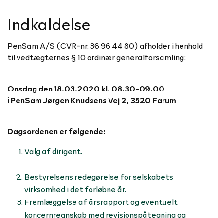
Indkaldelse
PenSam A/S (CVR-nr. 36 96 44 80) afholder i henhold
til vedtægternes § 10 ordinær generalforsamling:
Onsdag den 18.03.2020 kl. 08.30-09.00
i PenSam Jørgen Knudsens Vej 2, 3520 Farum
Dagsordenen er følgende:
Valg af dirigent.
Bestyrelsens redegørelse for selskabets
virksomhed i det forløbne år.
Fremlæggelse af årsrapport og eventuelt
koncernregnskab med revisionspåtegning og