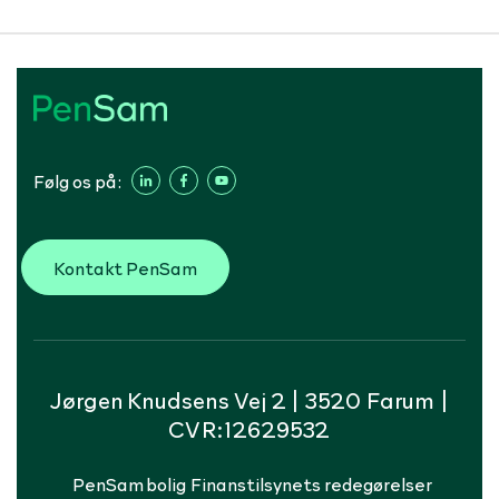
Følg os på:
Kontakt PenSam
Jørgen Knudsens Vej 2 | 3520 Farum |
CVR:12629532
PenSam bolig
Finanstilsynets redegørelser