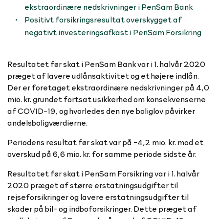
ekstraordinære nedskrivninger i PenSam Bank
Positivt forsikringsresultat overskygget af
negativt investeringsafkast i PenSam Forsikring
Resultatet før skat i PenSam Bank var i 1. halvår 2020
præget af lavere udlånsaktivitet og et højere indlån.
Der er foretaget ekstraordinære nedskrivninger på 4,0
mio. kr. grundet fortsat usikkerhed om konsekvenserne
af COVID-19, og hvorledes den nye boliglov påvirker
andelsboligværdierne.
Periodens resultat før skat var på -4,2 mio. kr. mod et
overskud på 6,6 mio. kr. for samme periode sidste år.
Resultatet før skat i PenSam Forsikring var i 1. halvår
2020 præget af større erstatningsudgifter til
rejseforsikringer og lavere erstatningsudgifter til
skader på bil- og indboforsikringer. Dette præget af