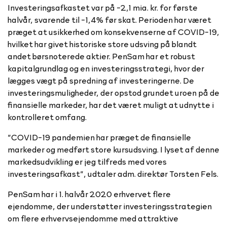
Investeringsafkastet var på -2,1 mia. kr. for første
halvår, svarende til -1,4% før skat. Perioden har været
præget at usikkerhed om konsekvenserne af COVID-19,
hvilket har givet historiske store udsving på blandt
andet børsnoterede aktier. PenSam har et robust
kapitalgrundlag og en investeringsstrategi, hvor der
lægges vægt på spredning af investeringerne. De
investeringsmuligheder, der opstod grundet uroen på de
finansielle markeder, har det været muligt at udnytte i
kontrolleret omfang.
”COVID-19 pandemien har præget de finansielle
markeder og medført store kursudsving. I lyset af denne
markedsudvikling er jeg tilfreds med vores
investeringsafkast”, udtaler adm. direktør Torsten Fels.
PenSam har i 1. halvår 2020 erhvervet flere
ejendomme, der understøtter investeringsstrategien
om flere erhvervsejendomme med attraktive