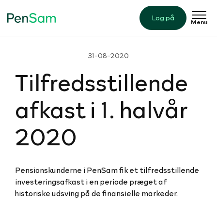
Log på
Menu
31-08-2020
Til­freds­stil­lende
afkast i 1. halvår
2020
Pensionskunderne i PenSam fik et tilfredsstillende
investeringsafkast i en periode præget af
historiske udsving på de finansielle markeder.