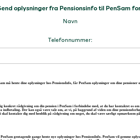
Send oplysninger fra Pensionsinfo til PenSam for
Navn
Telefonnummer:
Sam må hente dine oplysninger hos PensionsInfo, får PenSam oplysninger om dine pensioner 
 dig konkret rådgivning om din pension i PenSam i forbindelse med, at du har kontaktet os om
a indbetaling. Der kan også være tale om, at vi, på baggrund af viden om dine pensionsforhol
 vi skal kontakte dig med henblik på rådgivning om noget, du skal være særligt opmærksom på
n PenSam gentagende gange hente nye oplysninger hos PensionsInfo. PenSam vil gemme oplysni