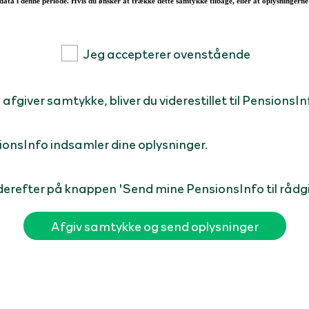
data i denne periode. Hvis du ønsker at trække dette samtykke tilbage, eller at oplysningerne sk
Jeg accepterer ovenstående
afgiver samtykke, bliver du viderestillet til PensionsIn
sionsInfo indsamler dine oplysninger.
k derefter på knappen 'Send mine PensionsInfo til rådgi