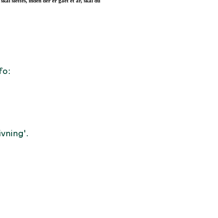
al slettes, inden der er gået et år, skal du
fo:
vning'.