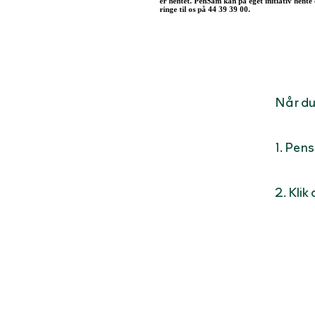
er hentet. PenSam kan på eget initiativ hente 
ringe til os på 44 39 39 00.
Når du 
1. Pen
2. Kli